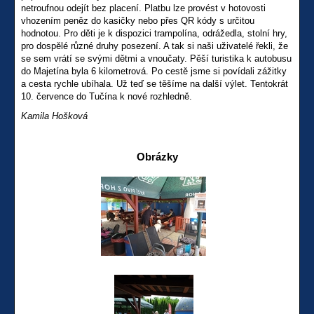
netroufnou odejít bez placení. Platbu lze provést v hotovosti
vhozením peněz do kasičky nebo přes QR kódy s určitou
hodnotou. Pro děti je k dispozici trampolína, odrážedla, stolní hry,
pro dospělé různé druhy posezení. A tak si naši uživatelé řekli, že
se sem vrátí se svými dětmi a vnoučaty. Pěší turistika k autobusu
do Majetína byla 6 kilometrová. Po cestě jsme si povídali zážitky
a cesta rychle ubíhala. Už teď se těšíme na další výlet. Tentokrát
10. července do Tučína k nové rozhledně.
Kamila Hošková
Obrázky