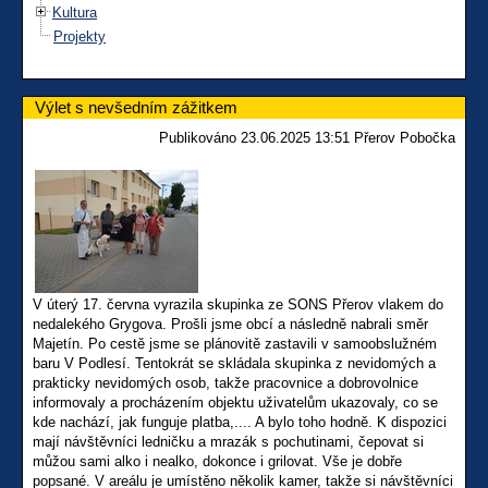
Kultura
Projekty
Výlet s nevšedním zážitkem
Publikováno 23.06.2025 13:51 Přerov Pobočka
V úterý 17. června vyrazila skupinka ze SONS Přerov vlakem do
nedalekého Grygova. Prošli jsme obcí a následně nabrali směr
Majetín. Po cestě jsme se plánovitě zastavili v samoobslužném
baru V Podlesí. Tentokrát se skládala skupinka z nevidomých a
prakticky nevidomých osob, takže pracovnice a dobrovolnice
informovaly a procházením objektu uživatelům ukazovaly, co se
kde nachází, jak funguje platba,.... A bylo toho hodně. K dispozici
mají návštěvníci ledničku a mrazák s pochutinami, čepovat si
můžou sami alko i nealko, dokonce i grilovat. Vše je dobře
popsané. V areálu je umístěno několik kamer, takže si návštěvníci