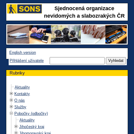
Sjednocená organizace
nevidomých a slabozrakých ČR
English version
Přihlášení uživatele
Rubriky
Aktuality
Kontakty
O nás
Služby
Pobočky (odbočky)
Aktuality
Jihočeský kraj
Jihomoravský kraj