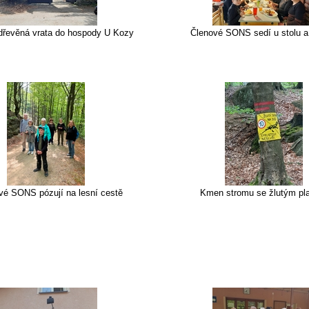
dřevěná vrata do hospody U Kozy
Členové SONS sedí u stolu a
vé SONS pózují na lesní cestě
Kmen stromu se žlutým pl