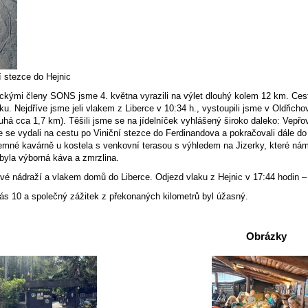
í stezce do Hejnic
ckými členy SONS jsme 4. května vyrazili na výlet dlouhý kolem 12 km. Cest
u. Nejdříve jsme jeli vlakem z Liberce v 10:34 h., vystoupili jsme v Oldřich
uhá cca 1,7 km). Těšili jsme se na jídelníček vyhlášený široko daleko: Vepřo
e se vydali na cestu po Viniční stezce do Ferdinandova a pokračovali dále d
íjemné kavárně u kostela s venkovní terasou s výhledem na Jizerky, které n
yla výborná káva a zmrzlina.
vé nádraží a vlakem domů do Liberce. Odjezd vlaku z Hejnic v 17:44 hodin – 
nás 10 a společný zážitek z překonaných kilometrů byl úžasný.
Obrázky