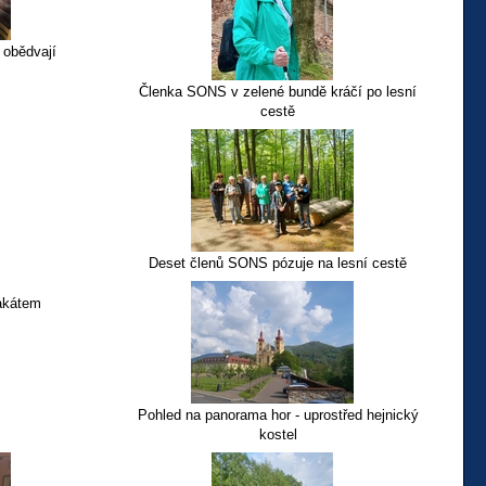
 obědvají
Členka SONS v zelené bundě kráčí po lesní
cestě
Deset členů SONS pózuje na lesní cestě
akátem
Pohled na panorama hor - uprostřed hejnický
kostel