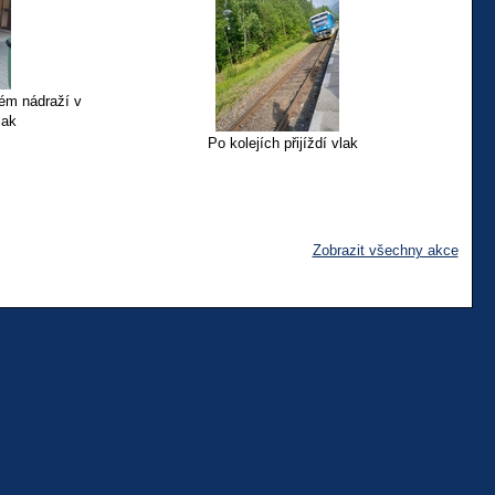
ém nádraží v
lak
Po kolejích přijíždí vlak
Zobrazit všechny akce