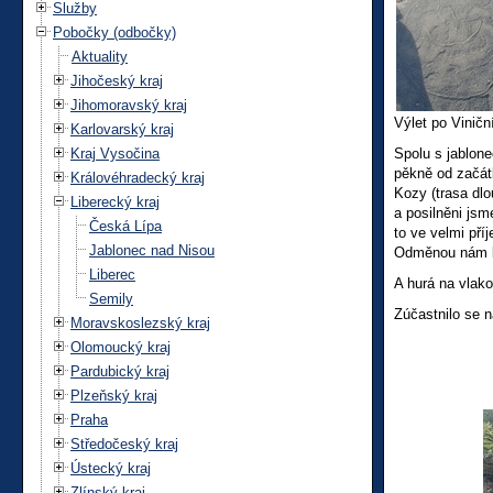
Služby
Pobočky (odbočky)
Aktuality
Jihočeský kraj
Jihomoravský kraj
Výlet po Viničn
Karlovarský kraj
Kraj Vysočina
Spolu s jablone
pěkně od začátk
Královéhradecký kraj
Kozy (trasa dlo
Liberecký kraj
a posilněni jsm
Česká Lípa
to ve velmi př
Jablonec nad Nisou
Odměnou nám b
Liberec
A hurá na vlako
Semily
Zúčastnilo se 
Moravskoslezský kraj
Olomoucký kraj
Pardubický kraj
Plzeňský kraj
Praha
Středočeský kraj
Ústecký kraj
Zlínský kraj