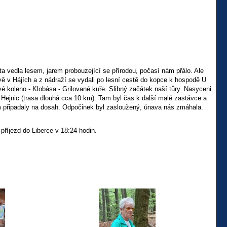
a vedla lesem, jarem probouzející se přírodou, počasí nám přálo. Ale
ově v Hájích a z nádraží se vydali po lesní cestě do kopce k hospodě U
vé koleno - Klobása - Grilované kuře. Slibný začátek naší tůry. Nasyceni
o Hejnic (trasa dlouhá cca 10 km). Tam byl čas k další malé zastávce a
ám připadaly na dosah. Odpočinek byl zasloužený, únava nás zmáhala.
příjezd do Liberce v 18:24 hodin.