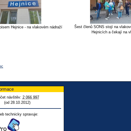
Šest členů SONS stojí na vlakov
pisem Hejnice - na vlakovém nádraží
Hejnicích a čekají na v
ec
formace
čet návštěv:
2 066 997
(od 28.10.2012)
eb technicky spravuje: