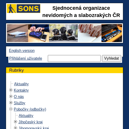
Sjednocená organizace
nevidomých a slabozrakých ČR
English version
Přihlášení uživatele
Rubriky
Aktuality
Kontakty
O nás
Služby
Pobočky (odbočky)
Aktuality
Jihočeský kraj
Jihomoravský kraj