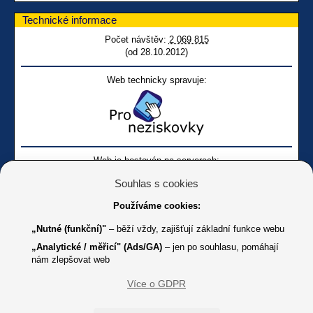
Technické informace
Počet návštěv:
2 069 815
(od 28.10.2012)
Web technicky spravuje:
Web je hostován na serverech:
Souhlas s cookies
Používáme cookies:
„Nutné (funkční)"
– běží vždy, zajišťují základní funkce webu
„Analytické / měřicí" (Ads/GA)
– jen po souhlasu, pomáhají
nám zlepšovat web
Facebook SONS
Facebook sbírky Bílá pastelka
SONS
Více o GDPR
Online
Youtube SONS