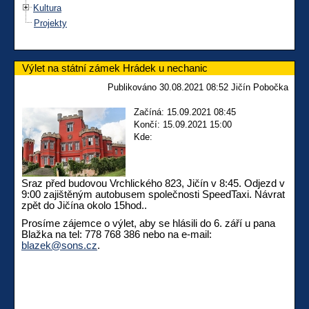
Kultura
Projekty
Výlet na státní zámek Hrádek u nechanic
Publikováno 30.08.2021 08:52 Jičín Pobočka
Začíná: 15.09.2021 08:45
Končí: 15.09.2021 15:00
Kde:
Sraz před budovou Vrchlického 823, Jičín v 8:45. Odjezd v
9:00 zajištěným autobusem společnosti SpeedTaxi. Návrat
zpět do Jičína okolo 15hod..
Prosíme zájemce o výlet, aby se hlásili do 6. září u pana
Blažka na tel: 778 768 386 nebo na e-mail:
blazek@sons.cz
.