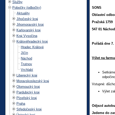
Služby
Pobočky (odbočky)
SONS
Aktuality
Oblastní odb
Jihočeský kraj
Pražská 1759
Jihomoravský kraj
547 01 Náchod
Karlovarský kraj
Kraj Vysočina
Královéhradecký kraj
Pořádá dne 7. 
Hradec Králové
Jičín
Výlet na far
Náchod
Trutnov
Vrchlabí
Setkáme 
Liberecký kraj
odpočino
Moravskoslezský kraj
Vstupné: důcho
Olomoucký kraj
Výlet za
Pardubický kraj
Plzeňský kraj
Praha
Odjezd autobu
Středočeský kraj
Jedeme do zas
Ústecký kraj