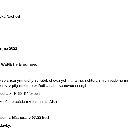
očka Náchod
října 2021
mu WENET v Broumově
se s různými druhy zvířátek chovaných na farmě, některá z nich budeme mít 
ut si v příjemném prostředí a nabít se novou energií.
dci a ZTP 60,-Kč/osoba
končíme obědem v restauraci Alka
sem z Náchoda v 07:55 hod
.
távky: