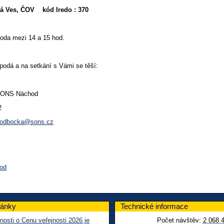
á Ves, ČOV kód Iredo : 370
oda mezi 14 a 15 hod.
podá a na setkání s Vámi se těší:
SONS Náchod
2
-odbocka@sons.cz
hod
lánky
Technické informace
nosti o Cenu veřejnosti 2026 je
Počet návštěv:
2 068 