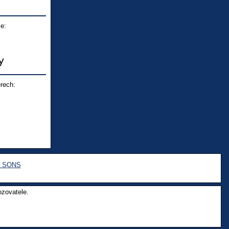
e:
rech:
e SONS
ozovatele.