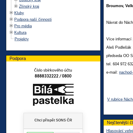
Broumov, Velk
Zlínský kraj
Kluby
Podpora naší činnosti
Návrat do Nách
Pro média
Kultura
Projekty
Více informací 
Aleš Podlešák
předseda OO 
Podpora
tel. 604 972 63
Číslo sbírkového účtu
e-mail:
nachod
8888332222 / 0800
V rubrice Nác
Nejčtenější č
Hlasování veřej