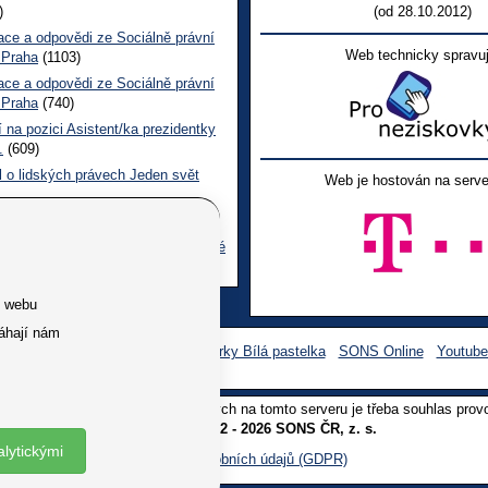
)
(od 28.10.2012)
ace a odpovědi ze Sociálně právní
Web technicky spravuj
 Praha
(1103)
ace a odpovědi ze Sociálně právní
 Praha
(740)
 na pozici Asistent/ka prezidentky
.
(609)
l o lidských právech Jeden svět
Web je hostován na serve
 CL červen č. 123 2026
(495)
ace a odpovědi na dotazy z pražské
ní poradny SONS
(260)
e webu
áhají nám
Facebook SONS
Facebook sbírky Bílá pastelka
SONS Online
Youtub
oliv užití textů a obrázků uvedených na tomto serveru je třeba souhlas prov
Copyright © 2012 - 2026 SONS ČR, z. s.
alytickými
Ochrana osobních údajů (GDPR)