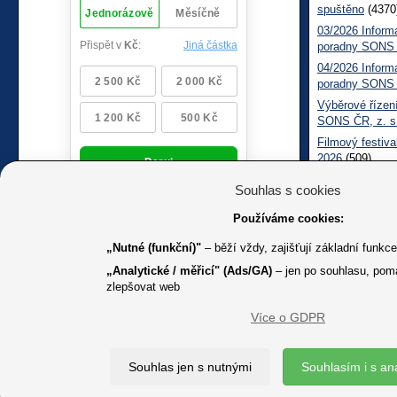
spuštěno
(4370
03/2026 Inform
poradny SONS
04/2026 Inform
poradny SONS
Výběrové řízení
SONS ČR, z. s
Filmový festiva
2026
(509)
Měsíčník SONS
Souhlas s cookies
05/2026 Inform
Sociálně práv
Používáme cookies:
„Nutné (funkční)"
– běží vždy, zajišťují základní funkc
„Analytické / měřicí" (Ads/GA)
– jen po souhlasu, pom
zlepšovat web
Více o GDPR
K jakémuk
Souhlas jen s nutnými
Souhlasím i s an