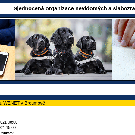
Sjednocená organizace nevidomých a slabozr
rmu WENET v Broumově
2021 08:00
021 15:00
Broumov