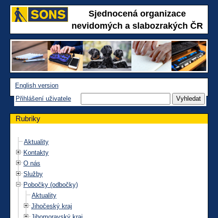
Sjednocená organizace
nevidomých a slabozrakých ČR
English version
Přihlášení uživatele
Rubriky
Aktuality
Kontakty
O nás
Služby
Pobočky (odbočky)
Aktuality
Jihočeský kraj
Jihomoravský kraj