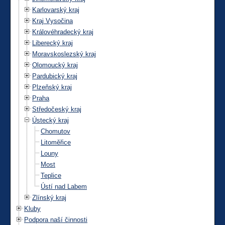
Karlovarský kraj
Kraj Vysočina
Královéhradecký kraj
Liberecký kraj
Moravskoslezský kraj
Olomoucký kraj
Pardubický kraj
Plzeňský kraj
Praha
Středočeský kraj
Ústecký kraj
Chomutov
Litoměřice
Louny
Most
Teplice
Ústí nad Labem
Zlínský kraj
Kluby
Podpora naší činnosti