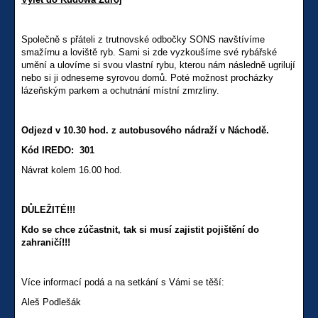
Společně s přáteli z trutnovské odbočky SONS navštívíme
smažírnu a loviště ryb. Sami si zde vyzkoušíme své rybářské
umění a ulovíme si svou vlastní rybu, kterou nám následně ugrilují
nebo si ji odneseme syrovou domů. Poté možnost procházky
lázeňským parkem a ochutnání místní zmrzliny.
Odjezd v 10.30 hod. z autobusového nádraží v Náchodě.
Kód IREDO: 301
Návrat kolem 16.00 hod.
DŮLEŽITÉ!!!
Kdo se chce zúčastnit, tak si musí zajistit pojištění do
zahraničí!!!
Více informací podá a na setkání s Vámi se těší:
Aleš Podlešák