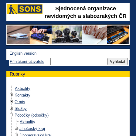
Sjednocená organizace
nevidomých a slabozrakých ČR
English version
Přihlášení uživatele
Rubriky
Aktuality
Kontakty
O nás
Služby
Pobočky (odbočky)
Aktuality
Jihočeský kraj
Jihomoravský kraj