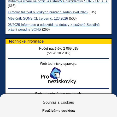
Výběrové řízení na pozici Asistent/ka prezidentky SONS ČR, z. s.
(616)
Filmový festival o lidských právech Jeden svět 2026
(515)
Měsíčník SONS CL červen č. 123 2026
(508)
05/2026 Informace a odpovědi na dotazy z pražské Sociálně
právní poradny SONS
(266)
Technické informace
Počet návštěv:
2 069 815
(od 28.10.2012)
Web technicky spravuje:
Web je hostován na serverech:
Souhlas s cookies
Používáme cookies: