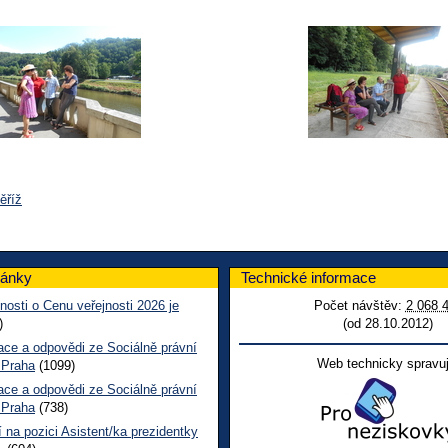
ěříž
lánky
Technické informace
nosti o Cenu veřejnosti 2026 je
Počet návštěv:
2 068 
)
(od 28.10.2012)
ace a odpovědi ze Sociálně právní
Web technicky spravuj
 Praha
(1099)
ace a odpovědi ze Sociálně právní
 Praha
(738)
 na pozici Asistent/ka prezidentky