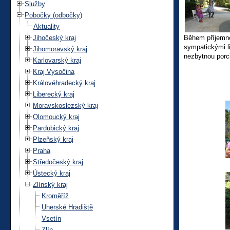
Služby
Pobočky (odbočky)
Aktuality
Jihočeský kraj
Během příjemné
sympatickými li
Jihomoravský kraj
nezbytnou porc
Karlovarský kraj
Kraj Vysočina
Královéhradecký kraj
Liberecký kraj
Moravskoslezský kraj
Olomoucký kraj
Pardubický kraj
Plzeňský kraj
Praha
Středočeský kraj
Ústecký kraj
Zlínský kraj
Kroměříž
Uherské Hradiště
Vsetín
Zlín