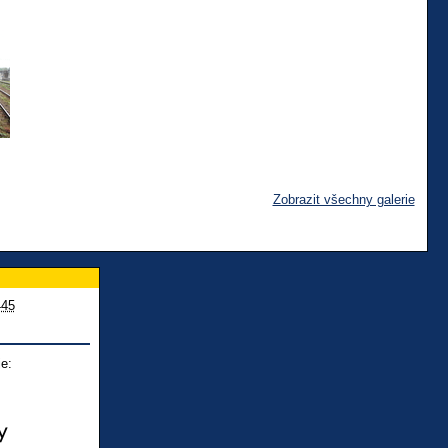
Zobrazit všechny galerie
445
e: