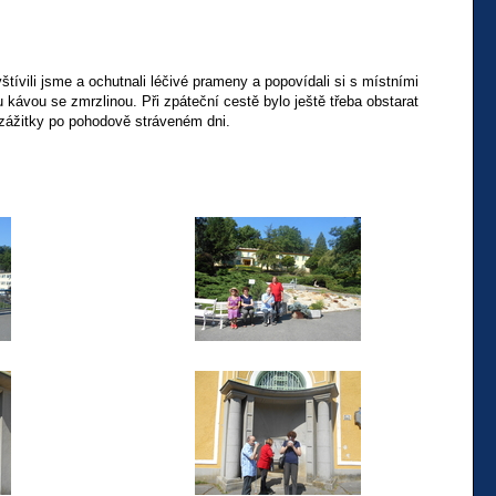
ili jsme a ochutnali léčivé prameny a popovídali si s místními
kávou se zmrzlinou. Při zpáteční cestě bylo ještě třeba obstarat
 zážitky po pohodově stráveném dni.