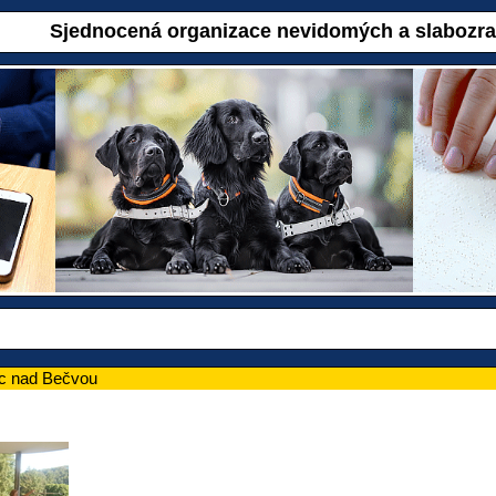
Sjednocená organizace nevidomých a slabozr
ic nad Bečvou