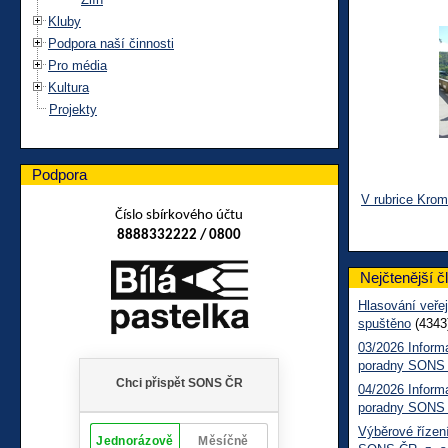
Kluby
Podpora naší činnosti
Pro média
Kultura
Projekty
Podpora
V rubrice Krom
Číslo sbírkového účtu
8888332222 / 0800
Nejčtenější č
Hlasování veřej
spuštěno
(4343
03/2026 Inform
poradny SONS
04/2026 Inform
poradny SONS
Výběrové řízení