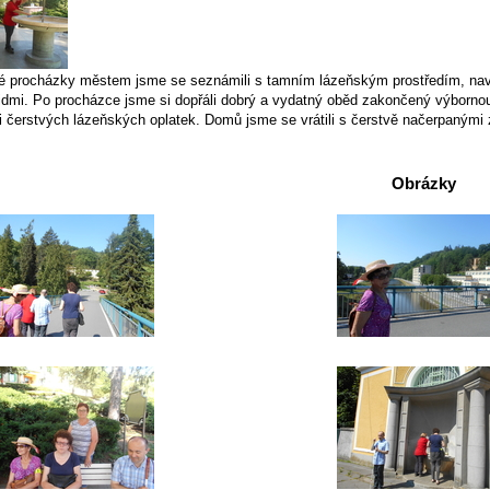
 procházky městem jsme se seznámili s tamním lázeňským prostředím, navštív
dmi. Po procházce jsme si dopřáli dobrý a vydatný oběd zakončený výbornou 
i čerstvých lázeňských oplatek. Domů jsme se vrátili s čerstvě načerpanými
Obrázky