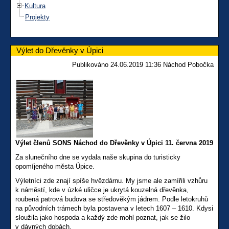
Kultura
Projekty
Výlet do Dřevěnky v Úpici
Publikováno 24.06.2019 11:36 Náchod Pobočka
Výlet členů SONS Náchod do Dřevěnky v Úpici 11. června 2019
Za slunečního dne se vydala naše skupina do turisticky
opomíjeného města Úpice.
Výletníci zde znají spíše hvězdárnu. My jsme ale zamířili vzhůru
k náměstí, kde v úzké uličce je ukrytá kouzelná dřevěnka,
roubená patrová budova se středověkým jádrem. Podle letokruhů
na původních trámech byla postavena v letech 1607 – 1610. Kdysi
sloužila jako hospoda a každý zde mohl poznat, jak se žilo
v dávných dobách.