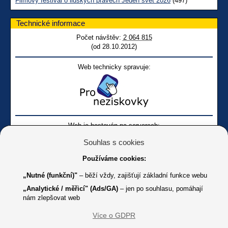
Filmový festival o lidských právech Jeden svět 2026
(497)
Technické informace
Počet návštěv:
2 064 815
(od 28.10.2012)
Web technicky spravuje:
Web je hostován na serverech:
Souhlas s cookies
Používáme cookies:
„Nutné (funkční)"
– běží vždy, zajišťují základní funkce webu
„Analytické / měřicí" (Ads/GA)
– jen po souhlasu, pomáhají
nám zlepšovat web
Facebook SONS
Facebook sbírky Bílá pastelka
SONS
Více o GDPR
Online
Youtube SONS