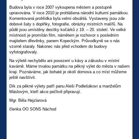
Budova byla v roce 2007 vykoupena městem a postupně
upravována. V roce 2010 je prohlášena národní kulturní památkou.
Komentovaná prohlídka byla velmi obsáhlá. Vystaveny jsou zde
dobové šaty s doplňky, fotografie, obrázky místních malířů. Na
půdě jsou umístěny desítky kočárků z 19. – 20. století. Ve velké
místnosti je promítán film, námětem je rozhovor s posledním
majitelem dřevěnky, panem Kopeckým. Průvodkyně se o nás
vzorně staraly. Nakonec nás před vchodem do budovy
vyfotografovaly.
Na výletě nechybělo ani posezení u kávy a zákusku v místní
kavárně. Máme trvalou památku na pěkný výlet do města v našem
kraji. Poznáváme, jak bohaté je okolí domova a co míst můžeme
ještě navštívit.
Dík za pěkné výlety patří panu Aleši Podlešákovi a manželům
Máslovým, kteří akce pečlivě připravují.
Mgr. Běla Hejzlarová
členka OO SONS Náchod