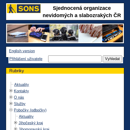
Sjednocená organizace
nevidomých a slabozrakých ČR
English version
Přihlášení uživatele
Rubriky
Aktuality
Kontakty
O nás
Služby
Pobočky (odbočky)
Aktuality
Jihočeský kraj
Jihomoravský kraj