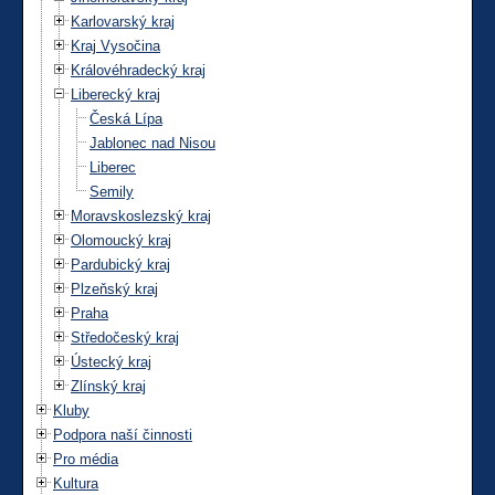
Karlovarský kraj
Kraj Vysočina
Královéhradecký kraj
Liberecký kraj
Česká Lípa
Jablonec nad Nisou
Liberec
Semily
Moravskoslezský kraj
Olomoucký kraj
Pardubický kraj
Plzeňský kraj
Praha
Středočeský kraj
Ústecký kraj
Zlínský kraj
Kluby
Podpora naší činnosti
Pro média
Kultura