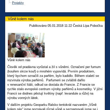
Projekty
Vůně kolem nás
Publikováno 05.01.2018 11:22 Česká Lípa Pobočka
Vůně kolem nás
Člověk od pradávna vyrůstal a žil s vůněmi. Označení per fumum
(kouřem skrze kouř) o mnohém vypovídá. Prvním produktem,
který bychom označili za parfém, bylo kadidlo. Během staletí se
rozvinula výroba parfémů. Parfumerii se zvláště dařilo
v renesanční Itálii, odkud se dostala do Francie. Z Francie se
rychle stalo evropské centrum výroby parfémů a kosmetiky. V jižní
Francii se dodnes pěstují květiny (např. levandule a růže) na
výrobu vonných látek.
V dalším projektu Geoparku Ralsko tentokrát nazvaném „Vůně
kolem nás“ jsme poznávali různé vůně a seznamovali jsme se i