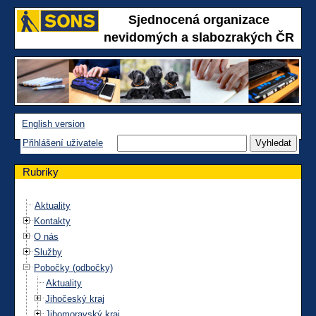
Sjednocená organizace
nevidomých a slabozrakých ČR
English version
Přihlášení uživatele
Rubriky
Aktuality
Kontakty
O nás
Služby
Pobočky (odbočky)
Aktuality
Jihočeský kraj
Jihomoravský kraj