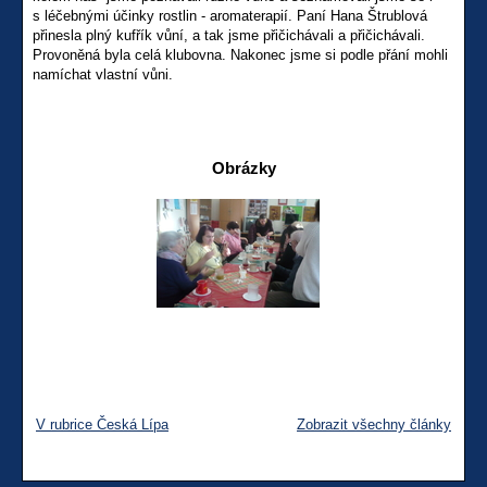
s léčebnými účinky rostlin - aromaterapií. Paní Hana Štrublová
přinesla plný kufřík vůní, a tak jsme přičichávali a přičichávali.
Provoněná byla celá klubovna. Nakonec jsme si podle přání mohli
namíchat vlastní vůni.
Obrázky
V rubrice Česká Lípa
Zobrazit všechny články