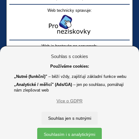
Web technicky spravuje:
Web je hostován na serverech:
Souhlas s cookies
Používáme cookies:
„Nutné (funkční)"
– běží vždy, zajišťují základní funkce webu
„Analytické / měřicí" (Ads/GA)
– jen po souhlasu, pomáhají
nám zlepšovat web
Facebook SONS
Facebook sbírky Bílá pastelka
SONS
Více o GDPR
Online
Youtube SONS
K jakémukoliv užití textů a obrázků uvedených na tomto serveru je
Souhlas jen s nutnými
třeba souhlas provozovatele.
Copyright © 2012 - 2026 SONS ČR, z. s.
Souhlasím i s analytickými
Ochrana osobních údajů (GDPR)