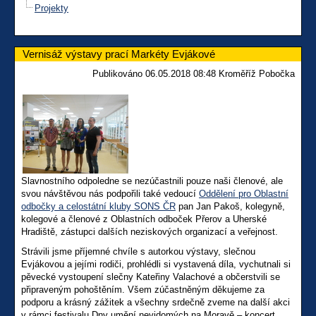
Projekty
Vernisáž výstavy prací Markéty Evjákové
Publikováno 06.05.2018 08:48 Kroměříž Pobočka
Slavnostního odpoledne se nezúčastnili pouze naši členové, ale
svou návštěvou nás podpořili také vedoucí
Oddělení pro Oblastní
odbočky a celostátní kluby SONS ČR
pan Jan Pakoš, kolegyně,
kolegové a členové z Oblastních odboček Přerov a Uherské
Hradiště, zástupci dalších neziskových organizací a veřejnost.
Strávili jsme příjemné chvíle s autorkou výstavy, slečnou
Evjákovou a jejími rodiči, prohlédli si vystavená díla, vychutnali si
pěvecké vystoupení slečny Kateřiny Valachové a občerstvili se
připraveným pohoštěním. Všem zúčastněným děkujeme za
podporu a krásný zážitek a všechny srdečně zveme na další akci
v rámci festivalu Dny umění nevidomých na Moravě – koncert