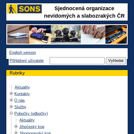
Sjednocená organizace
nevidomých a slabozrakých ČR
English version
Přihlášení uživatele
Rubriky
Aktuality
Kontakty
O nás
Služby
Pobočky (odbočky)
Aktuality
Jihočeský kraj
Jihomoravský kraj