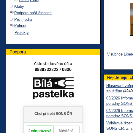
Kluby
Podpora naší činnosti
Pro média
Kultura
Projekty
Podpora
V rubrice Liber
Číslo sbírkového účtu
8888332222 / 0800
Nejčtenější č
Hlasování veřej
spuštěno
(4249
03/2026 Inform
poradny SONS
04/2026 Inform
poradny SONS
Výběrové řízení
SONS ČR, z. s