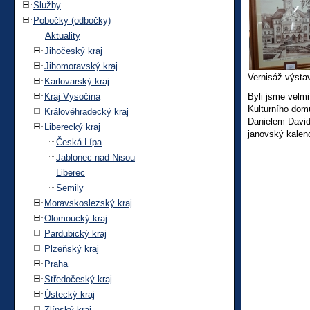
Služby
Pobočky (odbočky)
Aktuality
Jihočeský kraj
Jihomoravský kraj
Vernisáž výsta
Karlovarský kraj
Kraj Vysočina
Byli jsme velm
Kulturního do
Královéhradecký kraj
Danielem David
Liberecký kraj
janovský kalen
Česká Lípa
Jablonec nad Nisou
Liberec
Semily
Moravskoslezský kraj
Olomoucký kraj
Pardubický kraj
Plzeňský kraj
Praha
Středočeský kraj
Ústecký kraj
Zlínský kraj