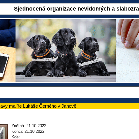
Sjednocená organizace nevidomých a slabozr
tavy malíře Lukáše Černého v Janově
Začíná: 21.10.2022
Končí: 21.10.2022
Kde: