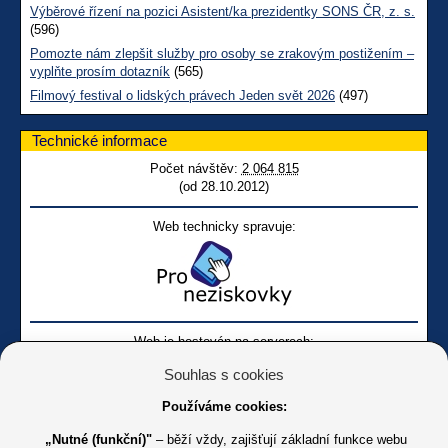
Výběrové řízení na pozici Asistent/ka prezidentky SONS ČR, z. s.
(596)
Pomozte nám zlepšit služby pro osoby se zrakovým postižením –
vyplňte prosím dotazník
(565)
Filmový festival o lidských právech Jeden svět 2026
(497)
Technické informace
Počet návštěv:
2 064 815
(od 28.10.2012)
Web technicky spravuje:
Web je hostován na serverech:
Souhlas s cookies
Používáme cookies:
„Nutné (funkční)"
– běží vždy, zajišťují základní funkce webu