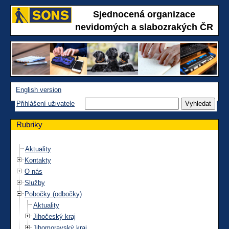
Sjednocená organizace
nevidomých a slabozrakých ČR
English version
Přihlášení uživatele
Rubriky
Aktuality
Kontakty
O nás
Služby
Pobočky (odbočky)
Aktuality
Jihočeský kraj
Jihomoravský kraj