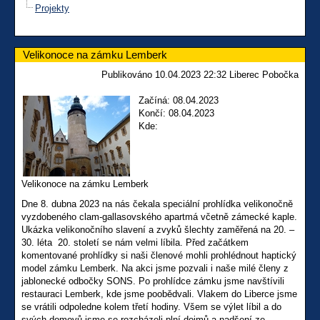
Projekty
Velikonoce na zámku Lemberk
Publikováno 10.04.2023 22:32 Liberec Pobočka
Začíná: 08.04.2023
Končí: 08.04.2023
Kde:
Velikonoce na zámku Lemberk
Dne 8. dubna 2023 na nás čekala speciální prohlídka velikonočně
vyzdobeného clam-gallasovského apartmá včetně zámecké kaple.
Ukázka velikonočního slavení a zvyků šlechty zaměřená na 20. –
30. léta 20. století se nám velmi líbila. Před začátkem
komentované prohlídky si naši členové mohli prohlédnout haptický
model zámku Lemberk. Na akci jsme pozvali i naše milé členy z
jablonecké odbočky SONS. Po prohlídce zámku jsme navštívili
restauraci Lemberk, kde jsme poobědvali. Vlakem do Liberce jsme
se vrátili odpoledne kolem třetí hodiny. Všem se výlet líbil a do
svých domovů jsme se rozcházeli plní dojmů a nadšení ze