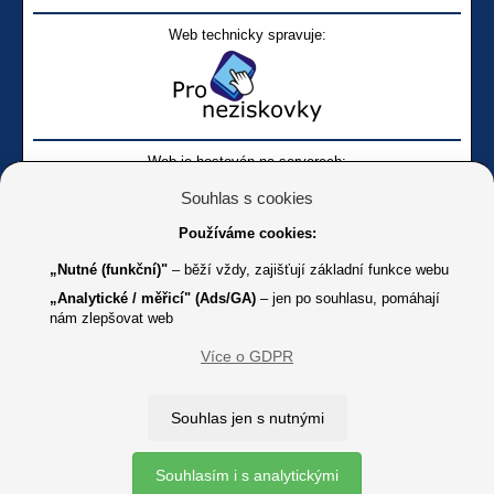
Web technicky spravuje:
Web je hostován na serverech:
Souhlas s cookies
Používáme cookies:
„Nutné (funkční)"
– běží vždy, zajišťují základní funkce webu
„Analytické / měřicí" (Ads/GA)
– jen po souhlasu, pomáhají
nám zlepšovat web
Facebook SONS
Facebook sbírky Bílá pastelka
SONS
Více o GDPR
Online
Youtube SONS
K jakémukoliv užití textů a obrázků uvedených na tomto serveru je
Souhlas jen s nutnými
třeba souhlas provozovatele.
Copyright © 2012 - 2026 SONS ČR, z. s.
Souhlasím i s analytickými
Ochrana osobních údajů (GDPR)