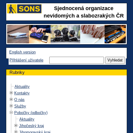
Sjednocená organizace
nevidomých a slabozrakých ČR
English version
Přihlášení uživatele
Rubriky
Aktuality
Kontakty
O nás
Služby
Pobočky (odbočky)
Aktuality
Jihočeský kraj
Jihomoravský kraj