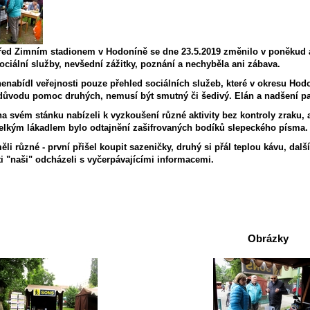
řed Zimním stadionem v Hodoníně se dne 23.5.2019 změnilo v poněkud at
ociální služby, nevšední zážitky, poznání a nechyběla ani zábava.
nenabídl veřejnosti pouze přehled sociálních služeb, které v okresu Hodonín
 důvodu pomoc druhých, nemusí být smutný či šedivý. Elán a nadšení pa
na svém stánku nabízeli k vyzkoušení různé aktivity bez kontroly zraku
elkým lákadlem bylo odtajnění zašifrovaných bodíků slepeckého písma.
ěli různé - první přišel koupit sazeničky, druhý si přál teplou kávu, další
 ti "naši" odcházeli s vyčerpávajícími informacemi.
Obrázky