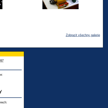
Zobrazit všechny galerie
997
e:
rech: