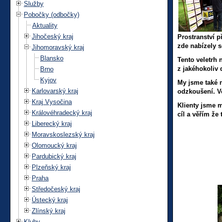
Služby
Pobočky (odbočky)
Aktuality
Jihočeský kraj
Prostranství p
zde nabízely s
Jihomoravský kraj
Blansko
Tento veletrh 
z jakéhokoliv
Brno
Kyjov
My jsme také 
Karlovarský kraj
odzkoušení. V
Kraj Vysočina
Klienty jsme m
Královéhradecký kraj
cíl a věřím že
Liberecký kraj
Moravskoslezský kraj
Olomoucký kraj
Pardubický kraj
Plzeňský kraj
Praha
Středočeský kraj
Ústecký kraj
Zlínský kraj
Kluby