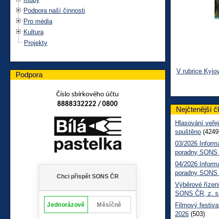
Podpora naší činnosti
Pro média
Kultura
Projekty
V rubrice Kyjo
Podpora
Číslo sbírkového účtu
8888332222 / 0800
Nejčtenější č
Hlasování veřej
spuštěno
(4249
03/2026 Inform
poradny SONS
04/2026 Inform
poradny SONS
Výběrové řízení
SONS ČR, z. s
Filmový festiva
2026
(503)