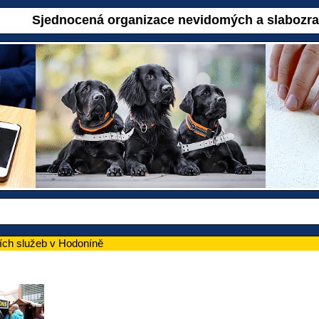
Sjednocená organizace nevidomých a slabozr
ních služeb v Hodoníně