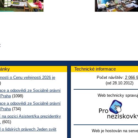
v
lánky
Technické informace
nosti o Cenu veřejnosti 2026 je
Počet návštěv:
2 066 
)
(od 28.10.2012)
ace a odpovědi ze Sociálně právní
Web technicky spravuj
 Praha
(1098)
ace a odpovědi ze Sociálně právní
 Praha
(734)
 na pozici Asistent/ka prezidentky
.
(601)
l o lidských právech Jeden svět
Web je hostován na serve