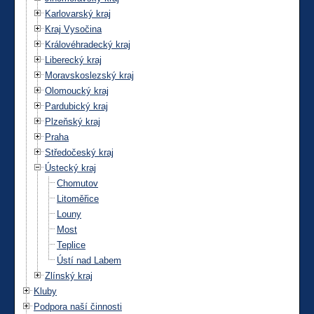
Karlovarský kraj
Kraj Vysočina
Královéhradecký kraj
Liberecký kraj
Moravskoslezský kraj
Olomoucký kraj
Pardubický kraj
Plzeňský kraj
Praha
Středočeský kraj
Ústecký kraj
Chomutov
Litoměřice
Louny
Most
Teplice
Ústí nad Labem
Zlínský kraj
Kluby
Podpora naší činnosti