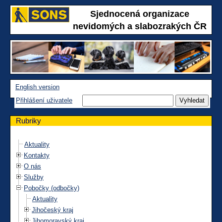
Sjednocená organizace
nevidomých a slabozrakých ČR
English version
Přihlášení uživatele
Rubriky
Aktuality
Kontakty
O nás
Služby
Pobočky (odbočky)
Aktuality
Jihočeský kraj
Jihomoravský kraj