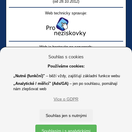
(od 28.10.2012)
Web technicky spravuje:
Web je hostován na serverech:
Souhlas s cookies
Používáme cookies:
„Nutné (funkční)"
– běží vždy, zajišťují základní funkce webu
„Analytické / měřicí" (Ads/GA)
– jen po souhlasu, pomáhají
nám zlepšovat web
Facebook SONS
Facebook sbírky Bílá pastelka
SONS
Více o GDPR
Online
Youtube SONS
K jakémukoliv užití textů a obrázků uvedených na tomto serveru je
Souhlas jen s nutnými
třeba souhlas provozovatele.
Copyright © 2012 - 2026 SONS ČR, z. s.
Souhlasím i s analytickými