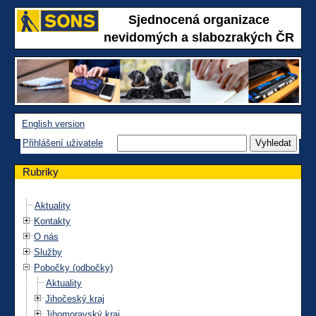
Sjednocená organizace
nevidomých a slabozrakých ČR
English version
Přihlášení uživatele
Rubriky
Aktuality
Kontakty
O nás
Služby
Pobočky (odbočky)
Aktuality
Jihočeský kraj
Jihomoravský kraj