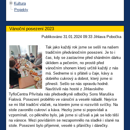
Kultura
Projekty
Vánoční posezení 2023
Publikováno 31.01.2024 09:33 Jihlava Pobočka
Tak jako každý rok jsme se sešli na našem
tradičním předvánočním posezeni. Je to i
čas, kdy se zastavíme před sháněním dárku
úklidem a pečením, no prostě před
vánočním shonem který určitě každý z nás
má. Sedneme si s přáteli u čaje, kávy a
dobrého cukrový a dobrot, který jsme si
přinesli. Sešlo se nás opravdu hodně.
Navštívili nás hosté z Jihlavského
TyfloCentra Přivítala nás předsedkyně odbočky Sons Maruška
Fialová. Posezení proběhlo ve vánoční a veselé náladě. Nejvíce
se mi líbil tradiční vláček, na kterém jsme si rozsvítili svíčky. Na
stole zavonělo cukroví a káva. Hezky jsme si popovídali a
vzpomínali, co pěkného bylo, jak jsme si užívali a jak se kdo těší
na vánoce. Mezi povídáním se nezapomnělo na sladké i slané na
stole. Posezení bylo příjemné, veselé s přáníčky i dárečky.