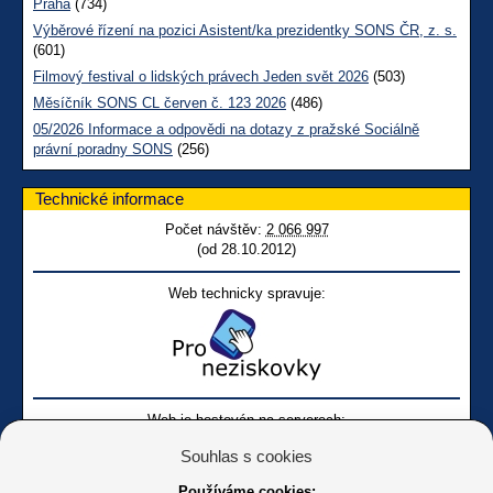
Praha
(734)
Výběrové řízení na pozici Asistent/ka prezidentky SONS ČR, z. s.
(601)
Filmový festival o lidských právech Jeden svět 2026
(503)
Měsíčník SONS CL červen č. 123 2026
(486)
05/2026 Informace a odpovědi na dotazy z pražské Sociálně
právní poradny SONS
(256)
Technické informace
Počet návštěv:
2 066 997
(od 28.10.2012)
Web technicky spravuje:
Web je hostován na serverech:
Souhlas s cookies
Používáme cookies: