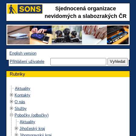
Sjednocená organizace
nevidomých a slabozrakých ČR
English version
Přihlášení uživatele
Rubriky
Aktuality
Kontakty
O nás
Služby
Pobočky (odbočky)
Aktuality
Jihočeský kraj
Jihomoravský kraj