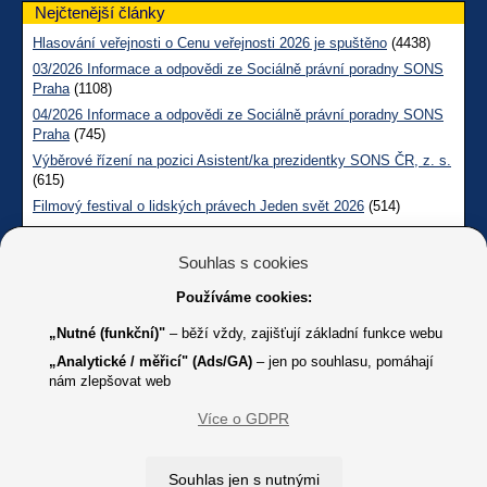
Nejčtenější články
Hlasování veřejnosti o Cenu veřejnosti 2026 je spuštěno
(4438)
03/2026 Informace a odpovědi ze Sociálně právní poradny SONS
Praha
(1108)
04/2026 Informace a odpovědi ze Sociálně právní poradny SONS
Praha
(745)
Výběrové řízení na pozici Asistent/ka prezidentky SONS ČR, z. s.
(615)
Filmový festival o lidských právech Jeden svět 2026
(514)
Měsíčník SONS CL červen č. 123 2026
(507)
05/2026 Informace a odpovědi na dotazy z pražské Sociálně
Souhlas s cookies
právní poradny SONS
(266)
Používáme cookies:
Technické informace
„Nutné (funkční)"
– běží vždy, zajišťují základní funkce webu
Počet návštěv:
2 069 815
„Analytické / měřicí" (Ads/GA)
– jen po souhlasu, pomáhají
(od 28.10.2012)
nám zlepšovat web
Více o GDPR
Web technicky spravuje:
Souhlas jen s nutnými