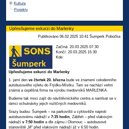
Kultura
Projekty
Upřesňujeme exkurzi do Marlenky
Publikováno 06.02.2025 10:41 Šumperk Pobočka
Začíná: 20.03.2025 07:30
Končí: 20.03.2025 15:30
Kde:
Upřesňujeme exkurzi do Marlenky
1. jarní den
ve čtvrtek 20. března
bude ve znamení celodenního
autobusového výletu do Frýdku-Místku. Tam se nachází velmi
známá a úspěšná firma na výrobu medovníků MARLENKA.
Budeme tak moci zajít do návštěvnického centra a namlsat se v
rámci ochutnávky jejich rozličných medovníků.
Srazy budou: Šumperk – na parkovišti u cyklověže naproti
autobusovému nádraží v
7:35 hodin
, Zábřeh – před vlakovým
nádraží
v 7:50 hodin
a dle zájmu i Olomouc – autobusové
stanoviště „M“ před vlakovým nádraží již v 6:50 hodin.