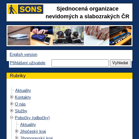
Sjednocená organizace
nevidomých a slabozrakých ČR
English version
Přihlášení uživatele
Rubriky
Aktuality
Kontakty
O nás
Služby
Pobočky (odbočky)
Aktuality
Jihočeský kraj
Jihomoravský kraj