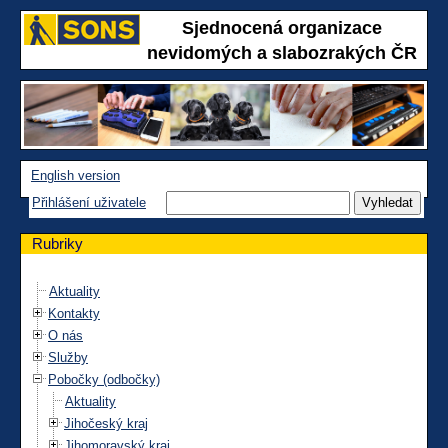
Sjednocená organizace
nevidomých a slabozrakých ČR
English version
Přihlášení uživatele
Rubriky
Aktuality
Kontakty
O nás
Služby
Pobočky (odbočky)
Aktuality
Jihočeský kraj
Jihomoravský kraj