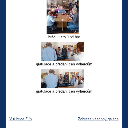
hráči u stolů při hře
gratulace a předání cen výhercům
gratulace a předání cen výhercům
V rubrice Zlín
Zobrazit všechny galerie