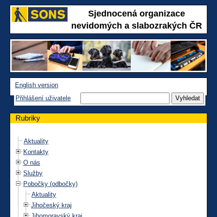
Sjednocená organizace
nevidomých a slabozrakých ČR
English version
Přihlášení uživatele
Rubriky
Aktuality
Kontakty
O nás
Služby
Pobočky (odbočky)
Aktuality
Jihočeský kraj
Jihomoravský kraj