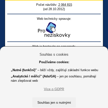
Počet návštěv:
2 064 815
(od 28.10.2012)
Web technicky spravuje:
Web je hostován na serverech:
Souhlas s cookies
Používáme cookies:
„Nutné (funkční)"
– běží vždy, zajišťují základní funkce webu
„Analytické / měřicí" (Ads/GA)
– jen po souhlasu, pomáhají
nám zlepšovat web
Facebook SONS
Facebook sbírky Bílá pastelka
SONS
Více o GDPR
Online
Youtube SONS
K jakémukoliv užití textů a obrázků uvedených na tomto serveru je
Souhlas jen s nutnými
třeba souhlas provozovatele.