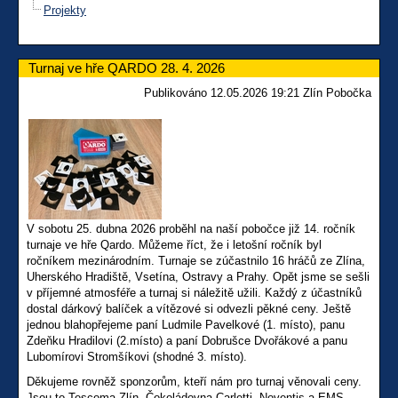
Projekty
Turnaj ve hře QARDO 28. 4. 2026
Publikováno 12.05.2026 19:21 Zlín Pobočka
V sobotu 25. dubna 2026 proběhl na naší pobočce již 14. ročník
turnaje ve hře Qardo. Můžeme říct, že i letošní ročník byl
ročníkem mezinárodním. Turnaje se zúčastnilo 16 hráčů ze Zlína,
Uherského Hradiště, Vsetína, Ostravy a Prahy. Opět jsme se sešli
v příjemné atmosféře a turnaj si náležitě užili. Každý z účastníků
dostal dárkový balíček a vítězové si odvezli pěkné ceny. Ještě
jednou blahopřejeme paní Ludmile Pavelkové (1. místo), panu
Zdeňku Hradilovi (2.místo) a paní Dobrušce Dvořákové a panu
Lubomírovi Stromšíkovi (shodné 3. místo).
Děkujeme rovněž sponzorům, kteří nám pro turnaj věnovali ceny.
Jsou to Tescoma Zlín, Čokoládovna Carletti, Noventis a EMS