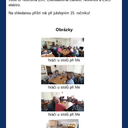
elektro.
Na shledanou příští rok při jubilejním 15. ročníku!
Obrázky
hráči u stolů při hře
hráči u stolů při hře
hráči u stolů při hře