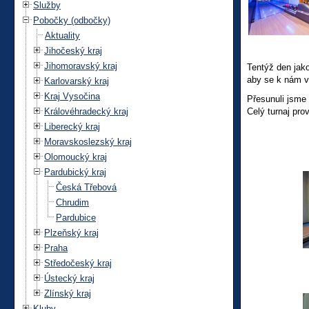
Služby
Pobočky (odbočky)
Aktuality
Jihočeský kraj
Jihomoravský kraj
Tentýž den jako
aby se k nám v 
Karlovarský kraj
Kraj Vysočina
Přesunuli jsme 
Královéhradecký kraj
Celý turnaj pro
Liberecký kraj
Moravskoslezský kraj
Olomoucký kraj
Pardubický kraj
Česká Třebová
Chrudim
Pardubice
Plzeňský kraj
Praha
Středočeský kraj
Ústecký kraj
Zlínský kraj
Kluby