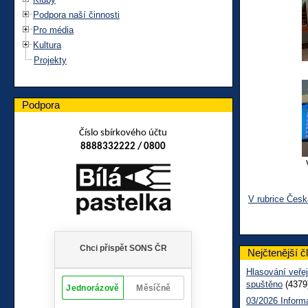
Podpora naší činnosti
Pro média
Kultura
Projekty
Podpora
Číslo sbírkového účtu
8888332222 / 0800
V rubrice Čes
Nejčtenější č
Hlasování veřej
spuštěno
(4379
03/2026 Inform