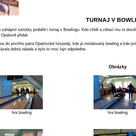
TURNAJ V BOWL
 zahájení turistiky proběhl i turnaj v Bowlingu. Kdo chtěl a zdraví mu to dovoli
Opatově přidali.
se do prvního patra Opatovské hospody, kde je instalovaný bowling a kde jsm
vázela dobrá nálada a bylo to moc fajn odpoledne.
Obrázky
hra bowling
hra bowling