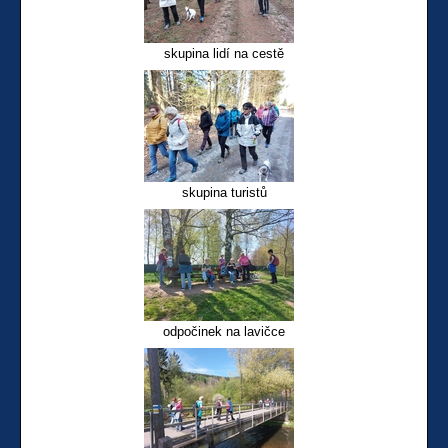
skupina lidí na cestě
skupina turistů
odpočinek na lavičce