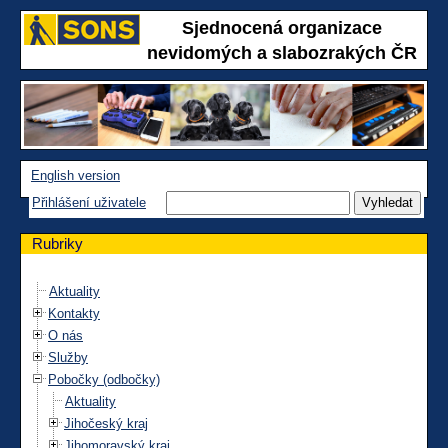
Sjednocená organizace
nevidomých a slabozrakých ČR
English version
Přihlášení uživatele
Rubriky
Aktuality
Kontakty
O nás
Služby
Pobočky (odbočky)
Aktuality
Jihočeský kraj
Jihomoravský kraj