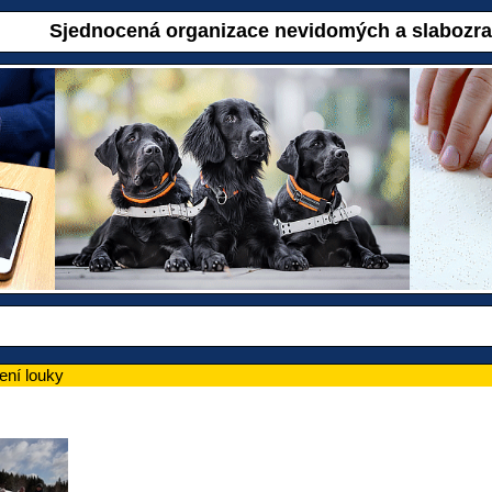
Sjednocená organizace nevidomých a slabozr
lení louky