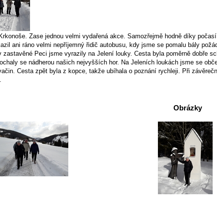
Krkonoše. Zase jednou velmi vydařená akce. Samozřejmě hodně díky počasí, kd
zil ani ráno velmi nepříjemný řidič autobusu, kdy jsme se pomalu bály požád
 zastavěné Peci jsme vyrazily na Jelení louky. Cesta byla poměrně dobře sc
ochaly se nádherou našich nejvyšších hor. Na Jeleních loukách jsme se obče
ačin. Cesta zpět byla z kopce, takže ubíhala o poznání rychleji. Při závěr
.
Obrázky