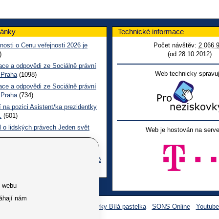
lánky
Technické informace
nosti o Cenu veřejnosti 2026 je
Počet návštěv:
2 066 
)
(od 28.10.2012)
ace a odpovědi ze Sociálně právní
Web technicky spravuj
 Praha
(1098)
ace a odpovědi ze Sociálně právní
 Praha
(734)
 na pozici Asistent/ka prezidentky
.
(601)
l o lidských právech Jeden svět
Web je hostován na serve
 CL červen č. 123 2026
(486)
ace a odpovědi na dotazy z pražské
ní poradny SONS
(256)
e webu
áhají nám
Facebook SONS
Facebook sbírky Bílá pastelka
SONS Online
Youtub