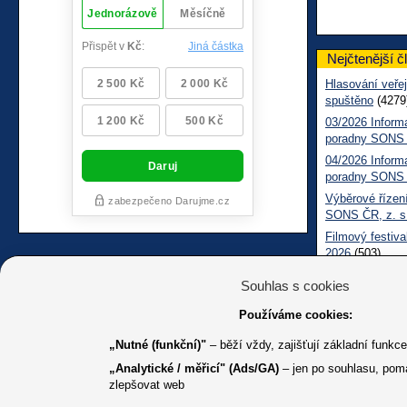
Nejčtenější č
Hlasování veřej
spuštěno
(4279
03/2026 Inform
poradny SONS
04/2026 Inform
poradny SONS
Výběrové řízení
SONS ČR, z. s
Filmový festiva
2026
(503)
Měsíčník SONS
Souhlas s cookies
05/2026 Inform
Sociálně práv
Používáme cookies:
„Nutné (funkční)"
– běží vždy, zajišťují základní funkc
„Analytické / měřicí" (Ads/GA)
– jen po souhlasu, pom
zlepšovat web