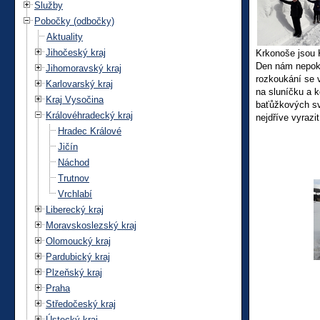
Služby
Pobočky (odbočky)
Aktuality
Jihočeský kraj
Krkonoše jsou 
Den nám nepoka
Jihomoravský kraj
rozkoukání se v
Karlovarský kraj
na sluníčku a k
Kraj Vysočina
baťůžkových sv
Královéhradecký kraj
nejdříve vyrazit
Hradec Králové
Jičín
Náchod
Trutnov
Vrchlabí
Liberecký kraj
Moravskoslezský kraj
Olomoucký kraj
Pardubický kraj
Plzeňský kraj
Praha
Středočeský kraj
Ústecký kraj