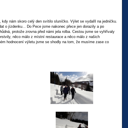
y nám skoro celý den svítilo sluníčko. Výlet se vydařil na jedničku.
at o jízdenku... Do Pece jsme nakonec přece jen dorazily a po
hůdná, protože zrovna před námi jela rolba. Cestou jsme se vyhřívaly
rstvily, něco málo z místní restaurace a něco málo z našich
ečném hodnocení výletu jsme se shodly na tom, že musíme zase co