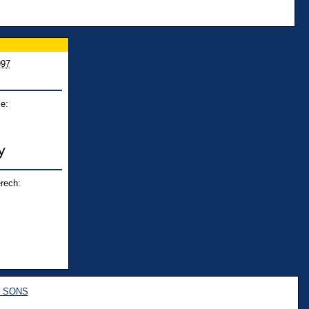
997
e:
rech:
e SONS