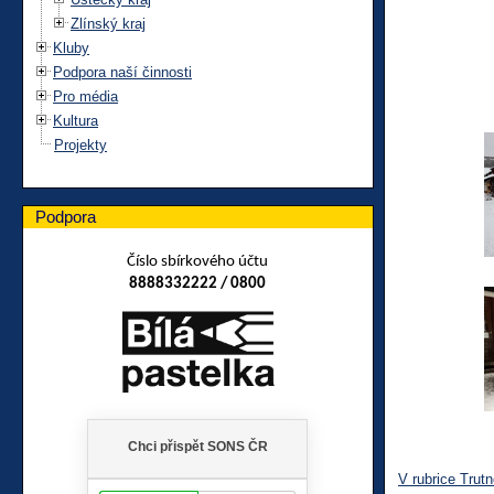
Zlínský kraj
Kluby
Podpora naší činnosti
Pro média
Kultura
Projekty
Podpora
Číslo sbírkového účtu
8888332222 / 0800
V rubrice Trut