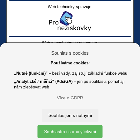
Web technicky spravuje:
Web je hostován na serverech:
Souhlas s cookies
Používáme cookies:
„Nutné (funkční)"
– běží vždy, zajišťují základní funkce webu
„Analytické / měřicí" (Ads/GA)
– jen po souhlasu, pomáhají
nám zlepšovat web
Facebook SONS
Facebook sbírky Bílá pastelka
SONS
Více o GDPR
Online
Youtube SONS
K jakémukoliv užití textů a obrázků uvedených na tomto serveru je
Souhlas jen s nutnými
třeba souhlas provozovatele.
Copyright © 2012 - 2026 SONS ČR, z. s.
Souhlasím i s analytickými
Ochrana osobních údajů (GDPR)