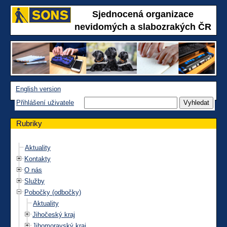
Sjednocená organizace
nevidomých a slabozrakých ČR
English version
Přihlášení uživatele
Rubriky
Aktuality
Kontakty
O nás
Služby
Pobočky (odbočky)
Aktuality
Jihočeský kraj
Jihomoravský kraj