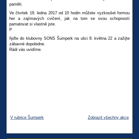
paměti.
Ve čtvrtek 19. ledna 2017 od 10 hodin můžete vyzkoušet formou
her a zajímavých cvičení, jak na tom se svou schopností
pamatovat si vlastně jste.
P
řijďte do klubovny SONS Šumperk na ulici 8. května 22 a zažijte
zábavné dopoledne.
Rádi vás uvidíme.
V rubrice Šumperk
Zobrazit všechny akce