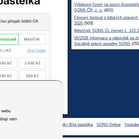
Výběrové řízení na pozici Asistent/
SONS ČR, z. s.
(601)
Filmový festival o lidských právech
2026
(503)
Měsíčník SONS CL červen č. 123 
05/2026 Informace a odpovědi na d
Sociálně právní poradny SONS
(255
e webu
áhají nám
Facebook SONS
Facebook sbírky Bílá pastelka
SONS Online
Youtub