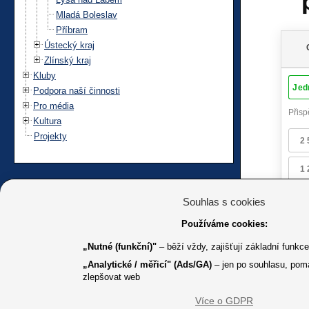
Mladá Boleslav
Příbram
Ústecký kraj
Zlínský kraj
Kluby
Podpora naší činnosti
Pro média
Kultura
Projekty
Souhlas s cookies
Používáme cookies:
„Nutné (funkční)"
– běží vždy, zajišťují základní funkc
„Analytické / měřicí" (Ads/GA)
– jen po souhlasu, pom
zlepšovat web
Více o GDPR