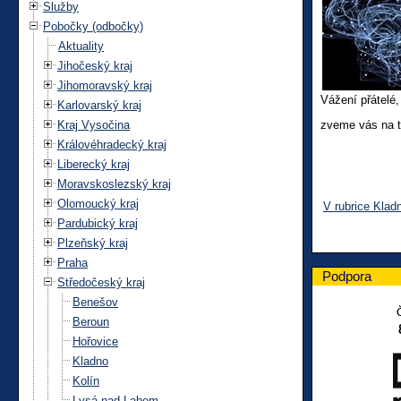
Služby
Pobočky (odbočky)
Aktuality
Jihočeský kraj
Jihomoravský kraj
Vážení přátelé,
Karlovarský kraj
Kraj Vysočina
zveme vás na tr
Královéhradecký kraj
Liberecký kraj
Moravskoslezský kraj
Olomoucký kraj
V rubrice Klad
Pardubický kraj
Plzeňský kraj
Praha
Podpora
Středočeský kraj
Benešov
Beroun
Hořovice
Kladno
Kolín
Lysá nad Labem