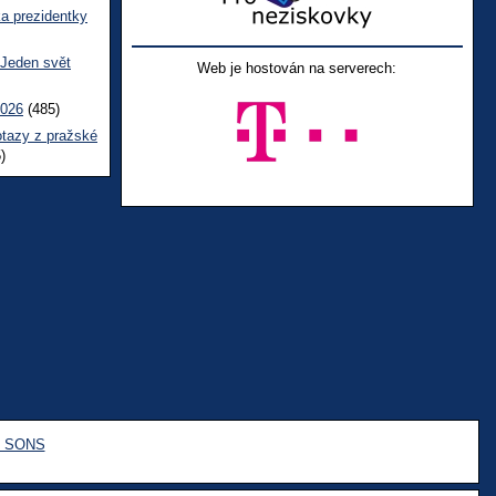
ka prezidentky
 Jeden svět
Web je hostován na serverech:
2026
(485)
otazy z pražské
)
e SONS