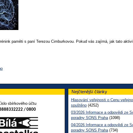
énink paměti s paní Terezou Cimburkovou. Pokud vás zajímá, jak tato aktivita 
no
Nejčtenější články
Hlasování veřejnosti o Cenu veřejno
Číslo sbírkového účtu
spuštěno
(4252)
8888332222 / 0800
03/2026 Informace a odpovědi ze So
poradny SONS Praha
(1098)
04/2026 Informace a odpovědi ze So
poradny SONS Praha
(734)