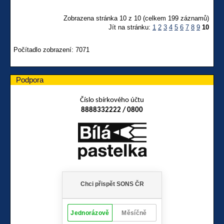
Zobrazena stránka 10 z 10 (celkem 199 záznamů)
Jít na stránku:
1
2
3
4
5
6
7
8
9
10
Počítadlo zobrazení: 7071
Podpora
Číslo sbírkového účtu
8888332222 / 0800