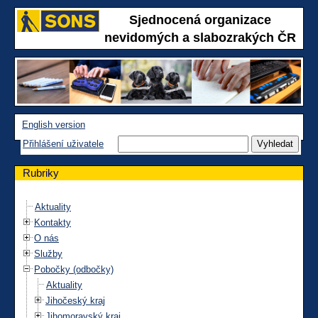
Sjednocená organizace
nevidomých a slabozrakých ČR
English version
Přihlášení uživatele
Rubriky
Aktuality
Kontakty
O nás
Služby
Pobočky (odbočky)
Aktuality
Jihočeský kraj
Jihomoravský kraj