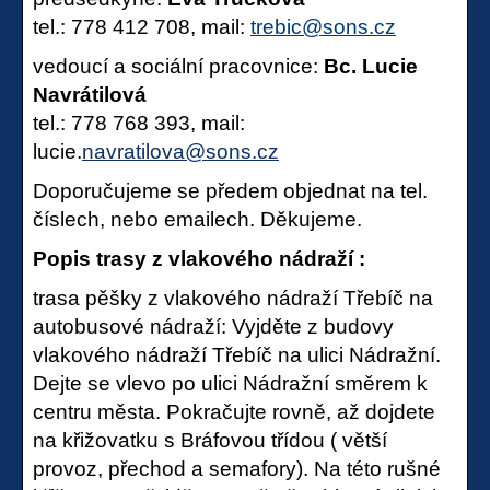
tel.: 778 412 708, mail:
trebic@sons.cz
vedoucí a sociální pracovnice:
Bc. Lucie
Navrátilová
tel.: 778 768 393, mail:
lucie.
navratilova@sons.cz
Doporučujeme se předem objednat na tel.
číslech, nebo emailech. Děkujeme.
Popis tra
sy z vlakového nádraží :
trasa pěšky z vlakového nádraží Třebíč na
autobusové nádraží:
Vyjděte z budovy
vlakového nádraží Třebíč na ulici Nádražní.
Dejte se vlevo po ulici Nádražní směrem k
centru města.
Pokračujte rovně, až dojdete
na křižovatku s Bráfovou třídou ( větší
provoz, přechod a semafory).
Na této rušné