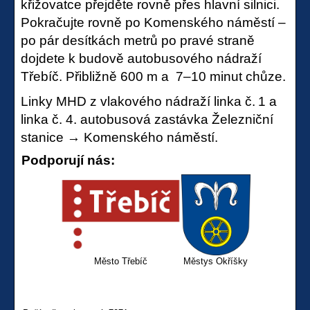
křižovatce přejděte rovně přes hlavní silnici.
Pokračujte rovně po Komenského náměstí –
po pár desítkách metrů po pravé straně
dojdete k budově autobusového nádraží
Třebíč. Přibližně
600 m a 7–10 minut chůze.
Linky MHD z vlakového nádraží l
inka č. 1 a
linka č. 4. autobusová zastávka Železniční
stanice
→ Komenského náměstí.
Podporují nás:
Město Třebíč
Městys Okříšky