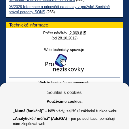
05/2026 Informace a odpovědi na dotazy z pražské Sociálně
právní poradny SONS
(266)
Technické informace
Počet návštěv:
2 069 815
(od 28.10.2012)
Web technicky spravuje:
Web je hostován na serverech:
Souhlas s cookies
Používáme cookies:
„Nutné (funkční)"
– běží vždy, zajišťují základní funkce webu
„Analytické / měřicí" (Ads/GA)
– jen po souhlasu, pomáhají
nám zlepšovat web
Facebook SONS
Facebook sbírky Bílá pastelka
SONS