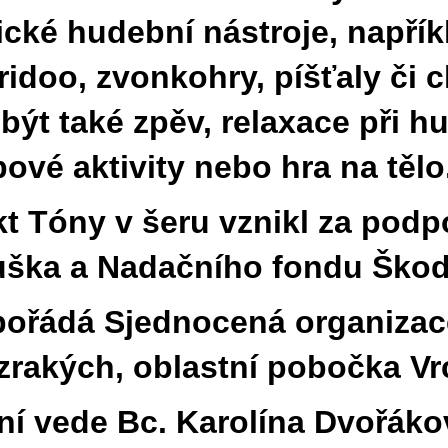
ické hudební nástroje, napří
ridoo, zvonkohry, píšťaly či c
být také zpěv, relaxace při h
ové aktivity nebo hra na tělo
kt Tóny v šeru vznikl za pod
uška a Nadačního fondu Škod
pořádá Sjednocená organiza
zrakých, oblastní pobočka Vr
ní vede Bc. Karolína Dvořáko