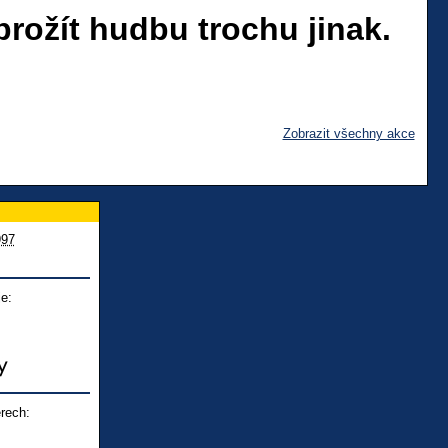
 prožít hudbu trochu jinak.
Zobrazit všechny akce
997
e:
rech: