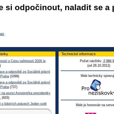
e si odpočinout, naladit se a
abí
lánky
Technické informace
nosti o Cenu veřejnosti 2026 je
Počet návštěv:
2 066 
)
(od 28.10.2012)
ace a odpovědi ze Sociálně právní
Web technicky spravuj
 Praha
(1099)
ace a odpovědi ze Sociálně právní
 Praha
(737)
 na pozici Asistent/ka prezidentky
.
(603)
l o lidských právech Jeden svět
Web je hostován na serve