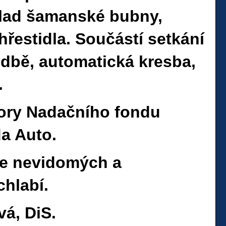
klad šamanské bubny,
hřestidla. Součástí setkání
udbě, automatická kresba,
.
pory Nadačního fondu
a Auto.
ce nevidomých a
chlabí.
vá, DiS.