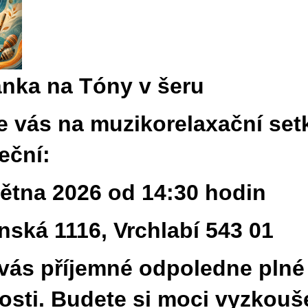
nka na Tóny v šeru
 vás na muzikorelaxační setk
eční:
větna 2026 od 14:30 hodin
nská 1116, Vrchlabí 543 01
vás příjemné odpoledne plné 
vosti. Budete si moci vyzkouš