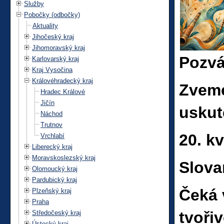
Služby
Pobočky (odbočky)
Aktuality
Jihočeský kraj
Jihomoravský kraj
Pozvá
Karlovarský kraj
Kraj Vysočina
Královéhradecký kraj
Zveme
Hradec Králové
Jičín
uskut
Náchod
Trutnov
20. k
Vrchlabí
Liberecký kraj
Moravskoslezský kraj
Slova
Olomoucký kraj
Pardubický kraj
Čeká 
Plzeňský kraj
Praha
tvoři
Středočeský kraj
Ústecký kraj