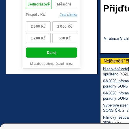
Přijďt
V rubrice Vrchl
Nejčtenější č
Hlasování veřej
spuštěno
(4321
03/2026 Inform
poradny SONS
04/2026 Inform
poradny SONS
Výběrové řízení
SONS ČR, z. s
Filmový festiva
2026
(507)