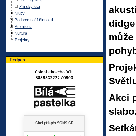
Zlínský kraj
akust
Kluby
Podpora naší činnosti
didge
Pro média
Kultura
může 
Projekty
pohyb
Podpora
Proje
Číslo sbírkového účtu
Světl
8888332222 / 0800
Akci 
slabo
Setká