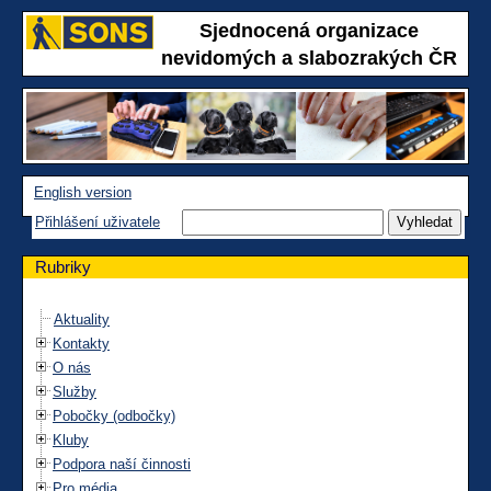
Sjednocená organizace
nevidomých a slabozrakých ČR
English version
Přihlášení uživatele
Rubriky
Aktuality
Kontakty
O nás
Služby
Pobočky (odbočky)
Kluby
Podpora naší činnosti
Pro média