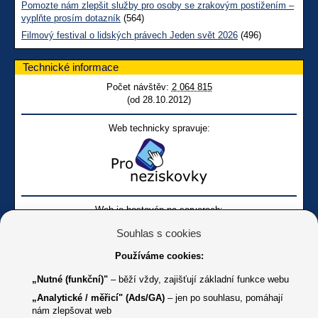
Pomozte nám zlepšit služby pro osoby se zrakovým postižením –
vyplňte prosím dotazník
(564)
Filmový festival o lidských právech Jeden svět 2026
(496)
Technické informace
Počet návštěv:
2 064 815
(od 28.10.2012)
Web technicky spravuje:
Web je hostován na serverech:
Souhlas s cookies
Používáme cookies:
„Nutné (funkční)"
– běží vždy, zajišťují základní funkce webu
„Analytické / měřicí" (Ads/GA)
– jen po souhlasu, pomáhají
nám zlepšovat web