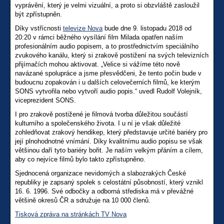
vyprávění, který je velmi vizuální, a proto si obzvláště zasloužil
být zpřístupněn.
Díky vstřícnosti
televize Nova
bude dne 9. listopadu 2018 od
20:20 v rámci běžného vysílání film Milada opatřen naším
profesionálním audio popisem, a to prostřednictvím speciálního
zvukového kanálu, který si zrakově postižení na svých televizních
přijímačích mohou aktivovat. „Velice si vážíme této nově
navázané spolupráce a jsme přesvědčeni, že tento počin bude v
budoucnu zopakován i u dalších celovečerních filmů, ke kterým
SONS vytvořila nebo vytvoří audio popis.“ uvedl Rudolf Volejník,
viceprezident SONS.
I pro zrakově postižené je filmová tvorba důležitou součástí
kulturního a společenského života. I u ní je však důležité
zohledňovat zrakový hendikep, který představuje určité bariéry pro
její plnohodnotné vnímání. Díky kvalitnímu audio popisu se však
většinou daří tyto bariéry bořit. Je naším velkým přáním a cílem,
aby co nejvíce filmů bylo takto zpřístupněno.
Sjednocená organizace nevidomých a slabozrakých České
republiky je zapsaný spolek s celostátní působností, který vznikl
16. 6. 1996. Své odbočky a odborná střediska má v převážné
většině okresů ČR a sdružuje na 10 000 členů.
Tisková zpráva na stránkách TV Nova