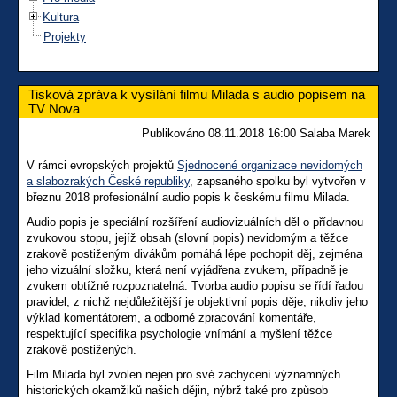
Kultura
Projekty
Tisková zpráva k vysílání filmu Milada s audio popisem na
TV Nova
Publikováno 08.11.2018 16:00 Salaba Marek
V rámci evropských projektů
Sjednocené organizace nevidomých
a slabozrakých České republiky
, zapsaného spolku byl vytvořen v
březnu 2018 profesionální audio popis k českému filmu Milada.
Audio popis je speciální rozšíření audiovizuálních děl o přídavnou
zvukovou stopu, jejíž obsah (slovní popis) nevidomým a těžce
zrakově postiženým divákům pomáhá lépe pochopit děj, zejména
jeho vizuální složku, která není vyjádřena zvukem, případně je
zvukem obtížně rozpoznatelná. Tvorba audio popisu se řídí řadou
pravidel, z nichž nejdůležitější je objektivní popis děje, nikoliv jeho
výklad komentátorem, a odborné zpracování komentáře,
respektující specifika psychologie vnímání a myšlení těžce
zrakově postižených.
Film Milada byl zvolen nejen pro své zachycení významných
historických okamžiků našich dějin, nýbrž také pro způsob