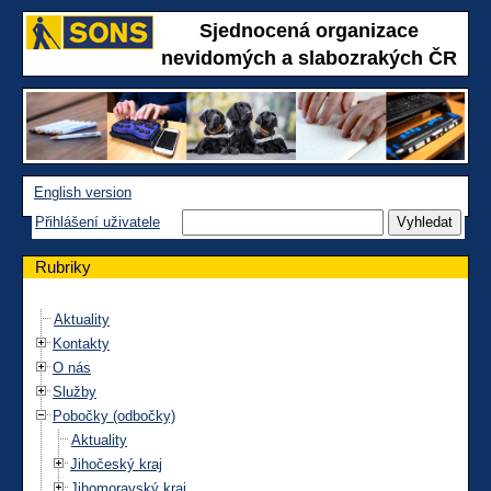
Sjednocená organizace
nevidomých a slabozrakých ČR
English version
Přihlášení uživatele
Rubriky
Aktuality
Kontakty
O nás
Služby
Pobočky (odbočky)
Aktuality
Jihočeský kraj
Jihomoravský kraj