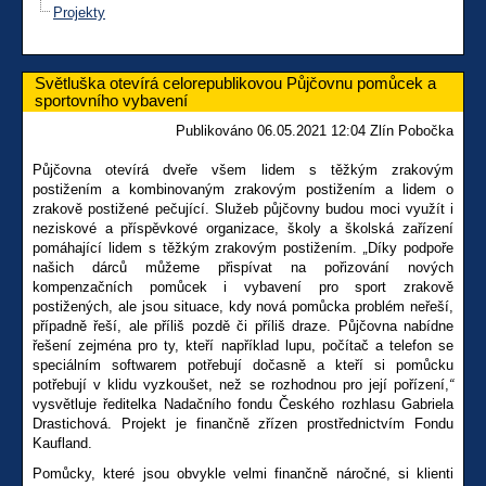
Projekty
Světluška otevírá celorepublikovou Půjčovnu pomůcek a
sportovního vybavení
Publikováno 06.05.2021 12:04 Zlín Pobočka
Půjčovna otevírá dveře všem lidem s těžkým zrakovým
postižením a kombinovaným zrakovým postižením a lidem o
zrakově postižené pečující. Služeb půjčovny budou moci využít i
neziskové a příspěvkové organizace, školy a školská zařízení
pomáhající lidem s těžkým zrakovým postižením.
„
Díky podpoře
našich dárců můžeme přispívat na pořizování nových
kompenzačních pomůcek i vybavení pro sport zrakově
postižených, ale jsou situace, kdy nová pomůcka problém neřeší,
případně řeší, ale příliš pozdě či příliš draze. Půjčovna nabídne
řešení zejména pro ty, kteří například lupu, počítač a telefon se
speciálním softwarem potřebují dočasně a kteří si pomůcku
potřebují v klidu vyzkoušet, než se rozhodnou pro její pořízení,
“
vysvětluje ředitelka Nadačního fondu Českého rozhlasu Gabriela
Drastichová. Projekt je finančně zřízen prostřednictvím Fondu
Kaufland.
Pomůcky, které jsou obvykle velmi finančně náročné, si klienti