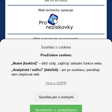
(od 28.10.2012)
Web technicky spravuje:
Web je hostován na serverech:
Souhlas s cookies
Používáme cookies:
„Nutné (funkční)"
– běží vždy, zajišťují základní funkce webu
„Analytické / měřicí" (Ads/GA)
– jen po souhlasu, pomáhají
nám zlepšovat web
Facebook SONS
Facebook sbírky Bílá pastelka
SONS
Více o GDPR
Online
Youtube SONS
K jakémukoliv užití textů a obrázků uvedených na tomto serveru je
Souhlas jen s nutnými
třeba souhlas provozovatele.
Copyright © 2012 - 2026 SONS ČR, z. s.
Souhlasím i s analytickými
Ochrana osobních údajů (GDPR)