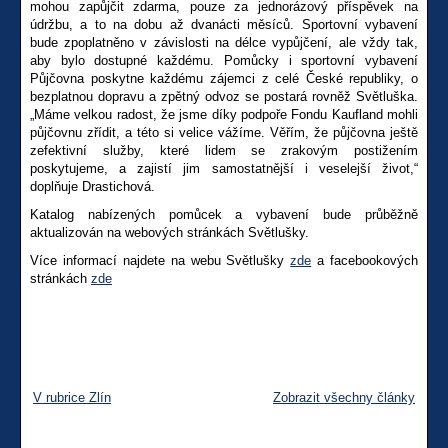
mohou zapůjčit zdarma, pouze za jednorázový příspěvek na
údržbu, a to na dobu až dvanácti měsíců. Sportovní vybavení
bude zpoplatněno v závislosti na délce vypůjčení, ale vždy tak,
aby bylo dostupné každému. Pomůcky i sportovní vybavení
Půjčovna poskytne každému zájemci z celé České republiky, o
bezplatnou dopravu a zpětný odvoz se postará rovněž Světluška.
„Máme velkou radost, že jsme díky podpoře Fondu Kaufland mohli
půjčovnu zřídit, a této si velice vážíme. Věřím, že půjčovna ještě
zefektivní služby, které lidem se zrakovým postižením
poskytujeme, a zajistí jim samostatnější i veselejší život,“
doplňuje Drastichová.
Katalog nabízených pomůcek a vybavení bude průběžně
aktualizován na webových stránkách Světlušky.
Více informací najdete na webu Světlušky
zde
a facebookových
stránkách
zde
V rubrice Zlín
Zobrazit všechny články