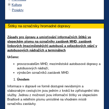
Kultura
Projekty
Štítky na označníky hromadné dopravy
Zásady pro úpravu a umisťování informačních štítků ve
slepeckém písmu na označníky zastávek MHD, zastávek
linkových (meziměstských) autobusů a odjezdových stání v
autobusových nádražích a terminálech
Určeno:
provozovatelům MHD, meziměstské autobusové dopravy a
autobusových nádraží,
výrobcům označníků zastávek MHD.
Úvodem
Informace v dopravě ve formě dostupné nevidomým a
slabozrakým cestujícím jsou jedním z kroků ke zpřístupnění této
služby. Jednou z možností jsou informační štítky ve slepeckém
Braillově a reliéfním písmu umístěné na vhodném místě
označníku zastávky.