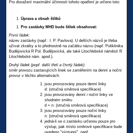
Pro dosažení maximální účinnosti tohoto opatření je určeno toto:
Úprava a obsah štítků
Pro zastávky MHD bude štítek obsahovat:
První řádek:
název zastávky (např.: I. P. Pavlova). U delších názvů je třeba
užívat zkratky a to přednostně na začátku názvu (např. Poliklinika
Budějovická R Pol. Budějovická, ale také Litochlebské náměstí R
Litochlebské nám. apod.).
Druhý řádek (popř. další třetí a čtvrtý řádek):
směr provozu zastavujících linek se zaměřením na denní a noční
provoz v těchto alternativách:
jsou provozovány pouze denní linky
d: (stručná směrová specifikace)
jsou provozovány denní i noční linky ve
shodném směru
d + n: (stručná směrová specifikace)
jsou provozovány pouze noční linky
n: (stručná směrová specifikace)
jedná-li se o zastávku určenou pouze pro
výstup, pak místo směrové specifikace bude
uvedeno "výstupní", např.