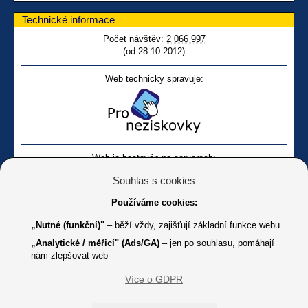
Technické informace
Počet návštěv:
2 066 997
(od 28.10.2012)
Web technicky spravuje:
Web je hostován na serverech:
Souhlas s cookies
Používáme cookies:
„Nutné (funkční)"
– běží vždy, zajišťují základní funkce webu
„Analytické / měřicí" (Ads/GA)
– jen po souhlasu, pomáhají
nám zlepšovat web
Facebook SONS
Facebook sbírky Bílá pastelka
SONS
Více o GDPR
Online
Youtube SONS