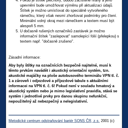
Pokud je štítek plechový, budou začištěné hrany a jeho
upevnění bude umožňovat výměnu při aktualizaci údajů.
Štítek je možno umísťovat do speciálně vytvořeného
rámečku, který však nesmí zhoršovat podmínky pro čtení.
Minimální volný okraj mezi rámečkem a textem musí být
alespoň 5 mm.
U dočasně rušených označníků zastávek je možno
informační štítek "zaslepovat" samolepící fólií (přelepkou) s
textem např. "dočasně zrušeno".
Zásadní informace:
Aby byly štítky na označnících bezpečně najitelné, musí k
těmto prvkům navádět i akustický orientační systém, tzn.
akustické majáčky na ploše autobusového terminálu VPN tl. č.
1 a zároveň i odjezdové a příjezdové tabule s aktuálními
informacei na VPN tl. č. 6! Pokud není v souladu hmatový a
akustický systém nebo je mimo legislativní pravidla, stává se
systém i jednotlivé prvky pro danou skupinu nefunkční,
nepoužitelný až nebezpečný a nelegislativní.
Metodické centrum odstraňování bariér SONS ČR, z.s.
2001 (c)