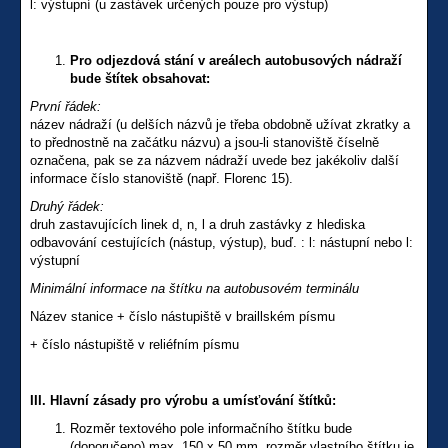
l: výstupní (u zastávek určených pouze pro výstup)
Pro odjezdová stání v areálech autobusových nádraží
bude štítek obsahovat:
První řádek:
název nádraží (u delších názvů je třeba obdobně užívat zkratky a
to přednostně na začátku názvu) a jsou-li stanoviště číselně
označena, pak se za názvem nádraží uvede bez jakékoliv další
informace číslo stanoviště (např. Florenc 15).
Druhý řádek:
druh zastavujících linek d, n, l a druh zastávky z hlediska
odbavování cestujících (nástup, výstup), buď. : l: nástupní nebo l:
výstupní
Minimální informace na štítku na autobusovém terminálu
Název stanice + číslo nástupiště v braillském písmu
+ číslo nástupiště v reliéfním písmu
III. Hlavní zásady pro výrobu a umísťování štítků:
Rozměr textového pole informačního štítku bude
(doporučeno) max. 150 x 50 mm, rozměr vlastního štítku je