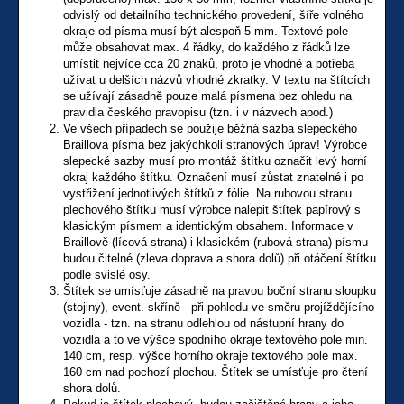
odvislý od detailního technického provedení, šíře volného
okraje od písma musí být alespoň 5 mm. Textové pole
může obsahovat max. 4 řádky, do každého z řádků lze
umístit nejvíce cca 20 znaků, proto je vhodné a potřeba
užívat u delších názvů vhodné zkratky. V textu na štítcích
se užívají zásadně pouze malá písmena bez ohledu na
pravidla českého pravopisu (tzn. i v názvech apod.)
Ve všech případech se použije běžná sazba slepeckého
Braillova písma bez jakýchkoli stranových úprav! Výrobce
slepecké sazby musí pro montáž štítku označit levý horní
okraj každého štítku. Označení musí zůstat znatelné i po
vystřižení jednotlivých štítků z fólie. Na rubovou stranu
plechového štítku musí výrobce nalepit štítek papírový s
klasickým písmem a identickým obsahem. Informace v
Braillově (lícová strana) i klasickém (rubová strana) písmu
budou čitelné (zleva doprava a shora dolů) při otáčení štítku
podle svislé osy.
Štítek se umísťuje zásadně na pravou boční stranu sloupku
(stojiny), event. skříně - při pohledu ve směru projíždějícího
vozidla - tzn. na stranu odlehlou od nástupní hrany do
vozidla a to ve výšce spodního okraje textového pole min.
140 cm, resp. výšce horního okraje textového pole max.
160 cm nad pochozí plochou. Štítek se umísťuje pro čtení
shora dolů.