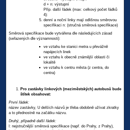
d + n: výstupní
Příp. další řádek (max: celkový počet řádků
4):
denní a noční linky mají odlišnou směrovou
specifikaci n: (stručná směrová specifikace)
Směrová specifikace bude vytvářena dle následujících zásad
(seřazených dle významnosti):
ve vztahu ke stanici metra u převážně
napájecích linek
ve vztahu k obecně známější oblasti či
lokalitě
ve vztahu k centru města (z centra, do
centra)
Pro zastávky linkových (meziměstských) autobusů bude
štítek obsahovat:
První řádek:
název zastávky, U delších názvů je třeba obdobně užívat zkratky
a to přednostně na začátku názvu.
Druhý, případně další řádek:
l: nejstručnější směrová specifikace (např. do Prahy, z Prahy),