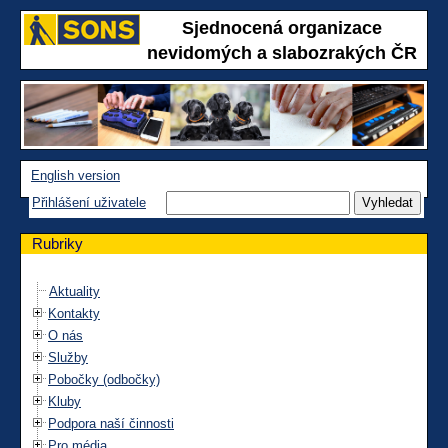
Sjednocená organizace
nevidomých a slabozrakých ČR
English version
Přihlášení uživatele
Rubriky
Aktuality
Kontakty
O nás
Služby
Pobočky (odbočky)
Kluby
Podpora naší činnosti
Pro média