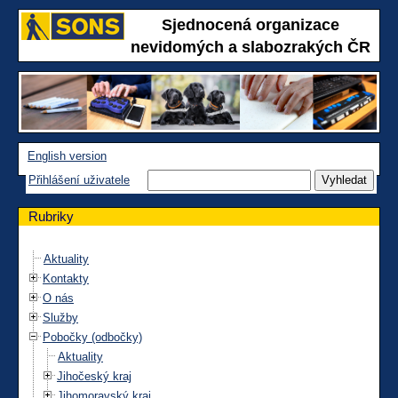
Sjednocená organizace
nevidomých a slabozrakých ČR
English version
Přihlášení uživatele
Rubriky
Aktuality
Kontakty
O nás
Služby
Pobočky (odbočky)
Aktuality
Jihočeský kraj
Jihomoravský kraj