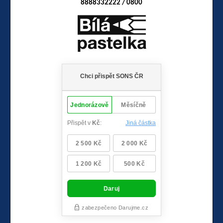
8888332222 / 0800