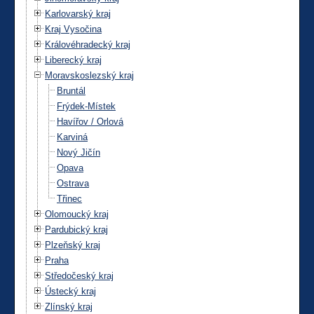
Karlovarský kraj
Kraj Vysočina
Královéhradecký kraj
Liberecký kraj
Moravskoslezský kraj
Bruntál
Frýdek-Místek
Havířov / Orlová
Karviná
Nový Jičín
Opava
Ostrava
Třinec
Olomoucký kraj
Pardubický kraj
Plzeňský kraj
Praha
Středočeský kraj
Ústecký kraj
Zlínský kraj