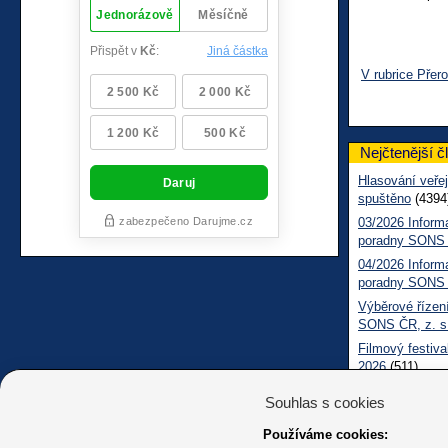
V rubrice Přer
Nejčtenější č
Hlasování veřej
spuštěno
(4394
03/2026 Inform
poradny SONS
04/2026 Inform
poradny SONS
Výběrové řízení
SONS ČR, z. s
Filmový festiva
2026
(511)
Měsíčník SONS
Souhlas s cookies
05/2026 Inform
Sociálně práv
Používáme cookies: