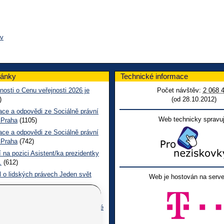
ov
lánky
Technické informace
nosti o Cenu veřejnosti 2026 je
Počet návštěv:
2 068 
)
(od 28.10.2012)
ace a odpovědi ze Sociálně právní
Web technicky spravuj
 Praha
(1105)
ace a odpovědi ze Sociálně právní
 Praha
(742)
 na pozici Asistent/ka prezidentky
.
(612)
l o lidských právech Jeden svět
Web je hostován na serve
 CL červen č. 123 2026
(499)
ace a odpovědi na dotazy z pražské
ní poradny SONS
(262)