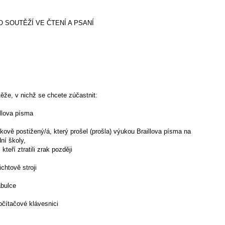
 SOUTĚŽÍ VE ČTENÍ A PSANÍ
ěže, v nichž se chcete zúčastnit:
illova písma
akově postižený/á, který prošel (prošla) výukou Braillova písma na
dní školy,
 kteří ztratili zrak později
chtově stroji
abulce
očítačové klávesnici