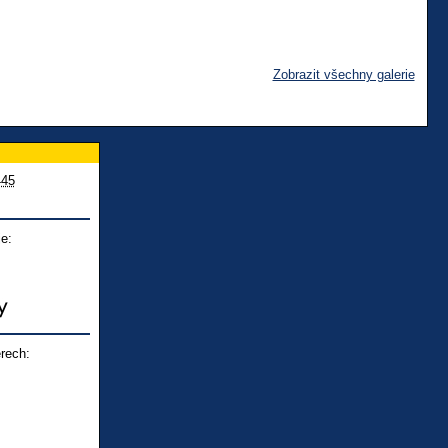
Zobrazit všechny galerie
445
e:
rech: