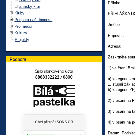
Příloha:
Zlínský kraj
Kluby
PŘIHLÁŠKA DO
Podpora naší činnosti
Jméno:
Pro média
Kultura
Příjmení:
Projekty
Adresa:
Zaškrtněte sout
Podpora
1) ve čtení Bra
Číslo sbírkového účtu
8888332222 / 0800
a) kategorie zr
1. stupni zákla
b) kategorie ZP,
2) v psaní na Pi
3) v psaní na t
4) v psaní na p
Datum: Podpis: