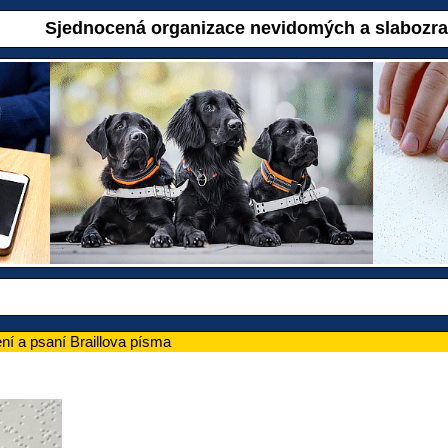
Sjednocená organizace nevidomých a slabozr
ní a psaní Braillova písma