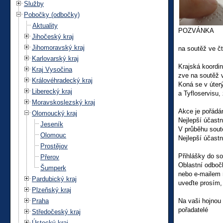
Služby
Pobočky (odbočky)
Aktuality
POZVÁNKA
Jihočeský kraj
Jihomoravský kraj
na soutěž ve č
Karlovarský kraj
Krajská koordi
Kraj Vysočina
zve na soutěž 
Královéhradecký kraj
Koná se v úter
Liberecký kraj
a Tyfloservisu,
Moravskoslezský kraj
Akce je pořádána
Olomoucký kraj
Nejlepší účast
Jeseník
V průběhu sout
Olomouc
Nejlepší účastn
Prostějov
Přihlášky do so
Přerov
Oblastní odboč
Šumperk
nebo e-mailem
Pardubický kraj
uveďte prosím, 
Plzeňský kraj
Praha
Na vaši hojnou 
pořadatelé
Středočeský kraj
Ústecký kraj