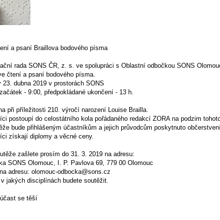
tení a psaní Braillova bodového písma
nační rada SONS ČR, z. s. ve spolupráci s Oblastní odbočkou SONS Olomouc
ve čtení a psaní bodového písma.
ý 23. dubna 2019 v prostorách SONS
 začátek - 9:00, předpokládané ukončení - 13 h.
 při příležitosti 210. výročí narození Louise Brailla.
níci postoupí do celostátního kola pořádaného redakcí ZORA na podzim tohoto
ěže bude přihlášeným účastníkům a jejich průvodcům poskytnuto občerstvení
íci získají diplomy a věcné ceny.
utěže zašlete prosím do 31. 3. 2019 na adresu:
ka SONS Olomouc, I. P. Pavlova 69, 779 00 Olomouc
 na adresu: olomouc-odbocka@sons.cz
v jakých disciplínách budete soutěžit.
účast se těší