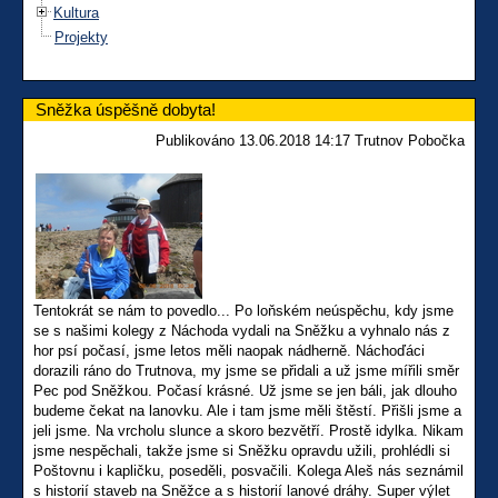
Kultura
Projekty
Sněžka úspěšně dobyta!
Publikováno 13.06.2018 14:17 Trutnov Pobočka
Tentokrát se nám to povedlo... Po loňském neúspěchu, kdy jsme
se s našimi kolegy z Náchoda vydali na Sněžku a vyhnalo nás z
hor psí počasí, jsme letos měli naopak nádherně. Náchoďáci
dorazili ráno do Trutnova, my jsme se přidali a už jsme mířili směr
Pec pod Sněžkou. Počasí krásné. Už jsme se jen báli, jak dlouho
budeme čekat na lanovku. Ale i tam jsme měli štěstí. Přišli jsme a
jeli jsme. Na vrcholu slunce a skoro bezvětří. Prostě idylka. Nikam
jsme nespěchali, takže jsme si Sněžku opravdu užili, prohlédli si
Poštovnu i kapličku, poseděli, posvačili. Kolega Aleš nás seznámil
s historií staveb na Sněžce a s historií lanové dráhy. Super výlet