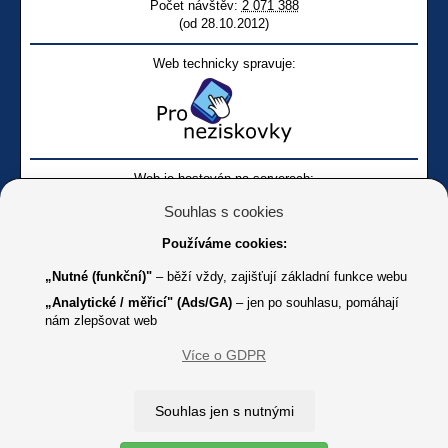
Počet návštěv:
2 071 388
(od 28.10.2012)
Web technicky spravuje:
Web je hostován na serverech:
Souhlas s cookies
Používáme cookies:
„Nutné (funkční)"
– běží vždy, zajišťují základní funkce webu
„Analytické / měřicí" (Ads/GA)
– jen po souhlasu, pomáhají
nám zlepšovat web
Facebook SONS
Facebook sbírky Bílá pastelka
SONS
Více o GDPR
Online
Youtube SONS
K jakémukoliv užití textů a obrázků uvedených na tomto serveru je
Souhlas jen s nutnými
třeba souhlas provozovatele.
Copyright © 2012 - 2026 SONS ČR, z. s.