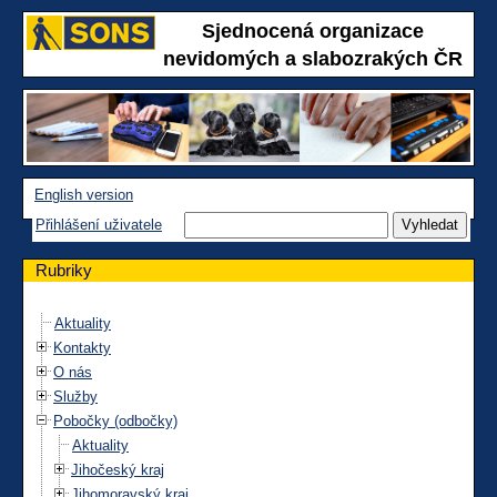
Sjednocená organizace
nevidomých a slabozrakých ČR
English version
Přihlášení uživatele
Rubriky
Aktuality
Kontakty
O nás
Služby
Pobočky (odbočky)
Aktuality
Jihočeský kraj
Jihomoravský kraj