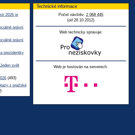
Technické informace
sti 2026 je
Počet návštěv:
2 068 445
(od 28.10.2012)
ciálně právní
Web technicky spravuje:
ciálně právní
ka prezidentky
 Jeden svět
Web je hostován na serverech:
2026
(493)
otazy z pražské
)