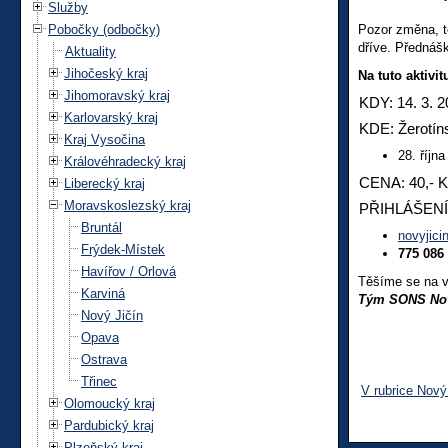
Služby
Pobočky (odbočky)
Pozor změna, t
dříve. Přednáš
Aktuality
Jihočeský kraj
Na tuto aktivit
Jihomoravský kraj
KDY: 14. 3. 2
Karlovarský kraj
KDE: Žerotí
Kraj Vysočina
28. říjn
Královéhradecký kraj
CENA: 40,- K
Liberecký kraj
Moravskoslezský kraj
PŘIHLÁŠENÍ: 
Bruntál
novyjic
Frýdek-Místek
775 086
Havířov / Orlová
Těšíme se na v
Karviná
Tým SONS Nov
Nový Jičín
Opava
Ostrava
Třinec
V rubrice Nový
Olomoucký kraj
Pardubický kraj
Plzeňský kraj