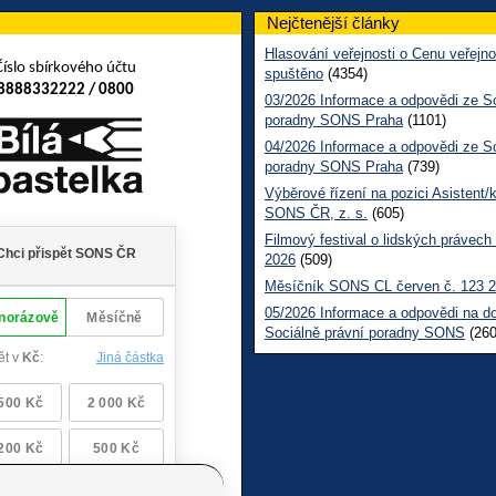
Nejčtenější články
Hlasování veřejnosti o Cenu veřejno
Číslo sbírkového účtu
spuštěno
(4354)
8888332222 / 0800
03/2026 Informace a odpovědi ze So
poradny SONS Praha
(1101)
04/2026 Informace a odpovědi ze So
poradny SONS Praha
(739)
Výběrové řízení na pozici Asistent/
SONS ČR, z. s.
(605)
Filmový festival o lidských právech
2026
(509)
Měsíčník SONS CL červen č. 123 
05/2026 Informace a odpovědi na d
Sociálně právní poradny SONS
(260