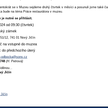
entokrát se v Muzeu sejdeme druhý čtvrtek v měsíci a posunuli jsme také ča
ka bude na téma Práce restaurátora v muzeu.
u je nutné se přihlásit.
024 od 09:30 (čtvrtek)
nský zámek
a 51/12, 741 01 Nový Jičín
č na vstupné do muzea
do předchozího úterý
in-odbocka@sons.cz
 748
(H. Petrová)
iděnou...
ý Jičín
 Jičín