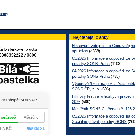
ycany
Nejčtenější články
Hlasování veřejnosti o Cenu veřejno
Číslo sbírkového účtu
spuštěno
(4358)
8888332222 / 0800
03/2026 Informace a odpovědi ze So
poradny SONS Praha
(1103)
04/2026 Informace a odpovědi ze So
poradny SONS Praha
(739)
Výběrové řízení na pozici Asistent/
SONS ČR, z. s.
(606)
Filmový festival o lidských právech
2026
(509)
Měsíčník SONS CL červen č. 123 
05/2026 Informace a odpovědi na d
Sociálně právní poradny SONS
(260