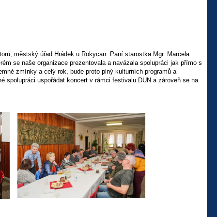
átorů, městský úřad Hrádek u Rokycan. Paní starostka Mgr. Marcela
kterém se naše organizace prezentovala a navázala spolupráci jak přímo s
emné zmínky a celý rok, bude proto plný kulturních programů a
é spolupráci uspořádat koncert v rámci festivalu DUN a zároveň se na