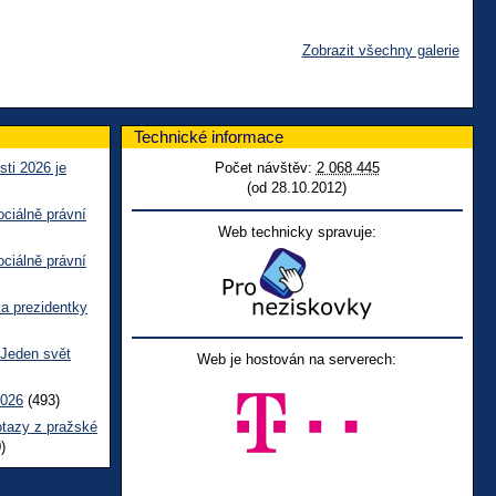
Zobrazit všechny galerie
Technické informace
sti 2026 je
Počet návštěv:
2 068 445
(od 28.10.2012)
ciálně právní
Web technicky spravuje:
ciálně právní
ka prezidentky
 Jeden svět
Web je hostován na serverech:
2026
(493)
otazy z pražské
)