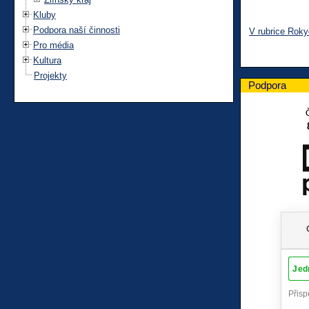
Kluby
Podpora naší činnosti
V rubrice Rok
Pro média
Kultura
Projekty
Podpora