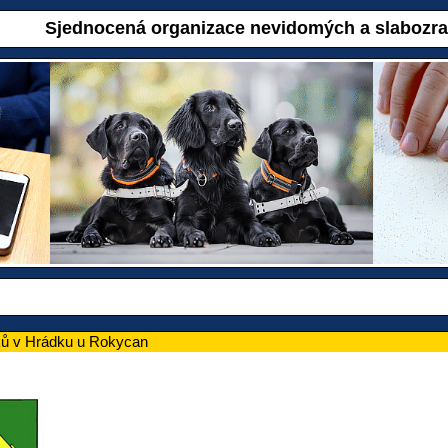
Sjednocená organizace nevidomých a slabozr
ků v Hrádku u Rokycan