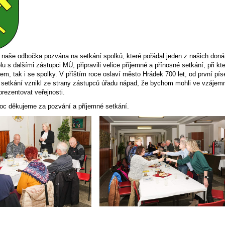
a naše odbočka pozvána na setkání spolků, které pořádal jeden z našich don
u s dalšími zástupci MÚ, připravili velice příjemné a přínosné setkání, při 
, tak i se spolky. V příštím roce oslaví město Hrádek 700 let, od první pís
 setkání vznikl ze strany zástupců úřadu nápad, že bychom mohli ve vzájemn
prezentovat veřejnosti.
moc děkujeme za pozvání a příjemné setkání.