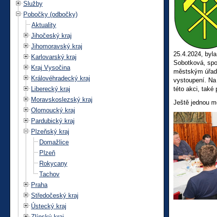
Služby
Pobočky (odbočky)
Aktuality
Jihočeský kraj
Jihomoravský kraj
25.4.2024, byl
Karlovarský kraj
Sobotková, spol
Kraj Vysočina
městským úřadem
Královéhradecký kraj
vystoupení. Na
Liberecký kraj
této akci, také 
Moravskoslezský kraj
Ještě jednou 
Olomoucký kraj
Pardubický kraj
Plzeňský kraj
Domažlice
Plzeň
Rokycany
Tachov
Praha
Středočeský kraj
Ústecký kraj
Zlínský kraj