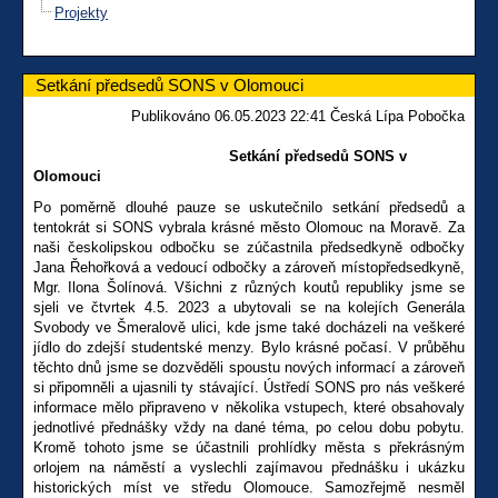
Projekty
Setkání předsedů SONS v Olomouci
Publikováno 06.05.2023 22:41 Česká Lípa Pobočka
Setkání předsedů SONS v
Olomouci
Po poměrně dlouhé pauze se uskutečnilo setkání předsedů a
tentokrát si SONS vybrala krásné město Olomouc na Moravě. Za
naši českolipskou odbočku se zúčastnila předsedkyně odbočky
Jana Řehořková a vedoucí odbočky a zároveň místopředsedkyně,
Mgr. Ilona Šolínová. Všichni z různých koutů republiky jsme se
sjeli ve čtvrtek 4.5. 2023 a ubytovali se na kolejích Generála
Svobody ve Šmeralově ulici, kde jsme také docházeli na veškeré
jídlo do zdejší studentské menzy. Bylo krásné počasí. V průběhu
těchto dnů jsme se dozvěděli spoustu nových informací a zároveň
si připomněli a ujasnili ty stávající. Ústředí SONS pro nás veškeré
informace mělo připraveno v několika vstupech, které obsahovaly
jednotlivé přednášky vždy na dané téma, po celou dobu pobytu.
Kromě tohoto jsme se účastnili prohlídky města s překrásným
orlojem na náměstí a vyslechli zajímavou přednášku i ukázku
historických míst ve středu Olomouce. Samozřejmě nesměl