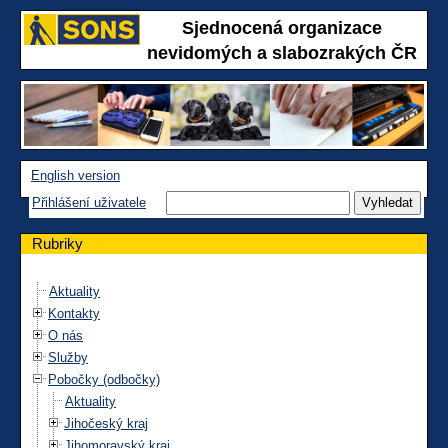
Sjednocená organizace
nevidomých a slabozrakých ČR
English version
Přihlášení uživatele
Rubriky
Aktuality
Kontakty
O nás
Služby
Pobočky (odbočky)
Aktuality
Jihočeský kraj
Jihomoravský kraj