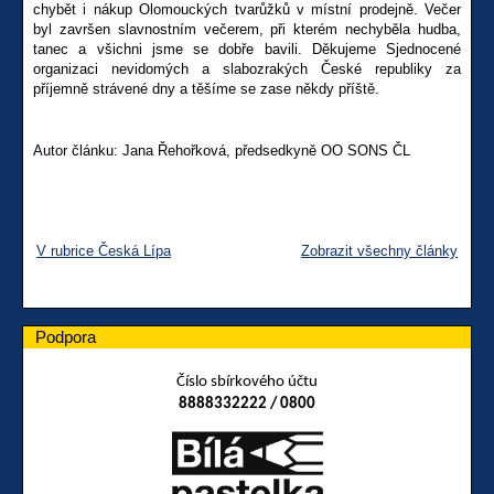
chybět i nákup Olomouckých tvarůžků v místní prodejně. Večer
byl završen slavnostním večerem, při kterém nechyběla hudba,
tanec a všichni jsme se dobře bavili. Děkujeme Sjednocené
organizaci nevidomých a slabozrakých České republiky za
příjemně strávené dny a těšíme se zase někdy příště.
Autor článku: Jana Řehořková, předsedkyně OO SONS ČL
V rubrice Česká Lípa
Zobrazit všechny články
Podpora
Číslo sbírkového účtu
8888332222 / 0800