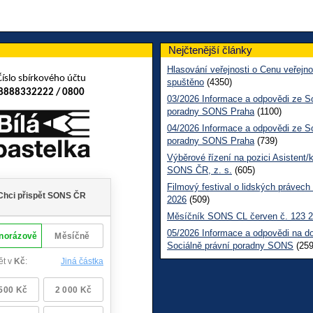
Nejčtenější články
Hlasování veřejnosti o Cenu veřejno
Číslo sbírkového účtu
spuštěno
(4350)
8888332222 / 0800
03/2026 Informace a odpovědi ze So
poradny SONS Praha
(1100)
04/2026 Informace a odpovědi ze So
poradny SONS Praha
(739)
Výběrové řízení na pozici Asistent/
SONS ČR, z. s.
(605)
Filmový festival o lidských právech
2026
(509)
Měsíčník SONS CL červen č. 123 
05/2026 Informace a odpovědi na d
Sociálně právní poradny SONS
(259