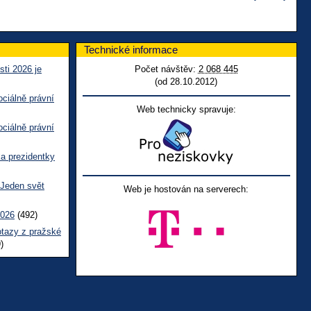
Technické informace
sti 2026 je
Počet návštěv:
2 068 445
(od 28.10.2012)
ciálně právní
Web technicky spravuje:
ciálně právní
ka prezidentky
 Jeden svět
Web je hostován na serverech:
2026
(492)
otazy z pražské
)