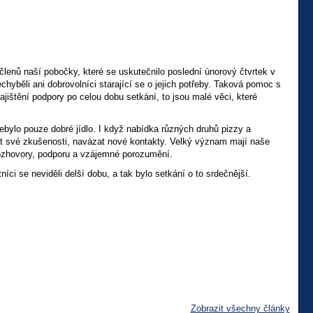
členů naší pobočky, které se uskutečnilo poslední únorový čtvrtek v
chyběli ani dobrovolníci starající se o jejich potřeby. Taková pomoc s
jištění podpory po celou dobu setkání, to jsou malé věci, které
nebylo pouze dobré jídlo. I když nabídka různých druhů pizzy a
ílet své zkušenosti, navázat nové kontakty. Velký význam mají naše
o rozhovory, podporu a vzájemné porozumění.
i se neviděli delší dobu, a tak bylo setkání o to srdečnější.
Zobrazit všechny články