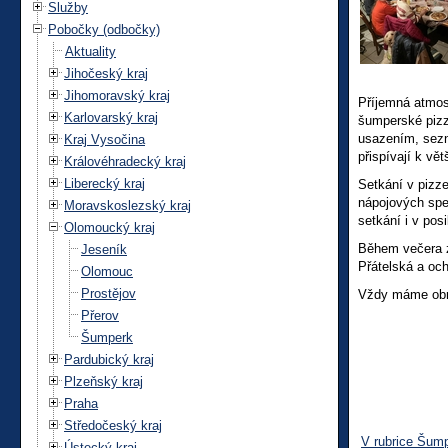
Služby
Pobočky (odbočky)
Aktuality
Jihočeský kraj
Jihomoravský kraj
Příjemná atmosf
Karlovarský kraj
šumperské pizze
usazením, sezná
Kraj Vysočina
přispívají k vě
Královéhradecký kraj
Liberecký kraj
Setkání v pizze
nápojových spec
Moravskoslezský kraj
setkání i v pos
Olomoucký kraj
Během večera za
Jeseník
Přátelská a och
Olomouc
Prostějov
Vždy máme obro
Přerov
Šumperk
Pardubický kraj
Plzeňský kraj
Praha
Středočeský kraj
V rubrice Šum
Ústecký kraj