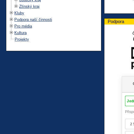
Zlínský kraj
Kluby
Podpora naší činnosti
Podpora
Pro média
Kultura
Projekty