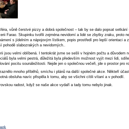
éra, vůně čerstvé pizzy a dobrá společnost – tak by se dalo popsat setkání 
rii Farao. Skupinku tvořili zejména nevidomí a lidé se zbytky zraku, proto ne
mení s jídelním a nápojovým lístkem, popis prostředí pro lepší orientaci a za
tší pohodě slabozrakých a nevidomých..
rii jsou velmi oblíbená. I tentokrát jsme se sešli v hojném počtu a důvodem 
iálů byla velmi pestrá, důležitá byla především možnost vyjít mezi lidi, sd
ilování pocitu sounáležitosti. Nejde jen o společnou večeři, jde o prostor pr
znělo mnoho příběhů, smíchu i plánů na další společné akce. Někteří účastníc
otná obsluha navíc přispěla k tomu, aby se všichni cítili vítaní a v pohodlí.
vskou radost, když se naše akce vydaří a tady tomu nebylo jinak.
perk