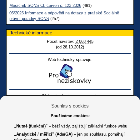
Měsíčník SONS CL červen č. 123 2026
(491)
05/2026 Informace a odpovědi na dotazy z pražské Sociálně
právní poradny SONS
(257)
Technické informace
Počet návštěv:
2 068 445
(od 28.10.2012)
Web technicky spravuje:
Web je hostován na serverech:
Souhlas s cookies
Používáme cookies:
„Nutné (funkční)"
– běží vždy, zajišťují základní funkce webu
„Analytické / měřicí" (Ads/GA)
– jen po souhlasu, pomáhají
nám zlepšovat web