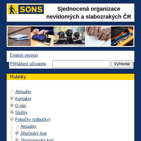
Sjednocená organizace
nevidomých a slabozrakých ČR
English version
Přihlášení uživatele
Rubriky
Aktuality
Kontakty
O nás
Služby
Pobočky (odbočky)
Aktuality
Jihočeský kraj
Jihomoravský kraj