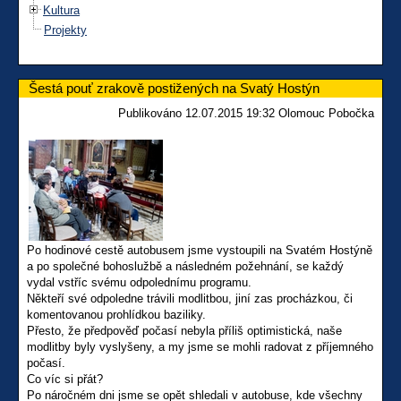
Kultura
Projekty
Šestá pouť zrakově postižených na Svatý Hostýn
Publikováno 12.07.2015 19:32 Olomouc Pobočka
Po hodinové cestě autobusem jsme vystoupili na Svatém Hostýně
a po společné bohoslužbě a následném požehnání, se každý
vydal vstříc svému odpolednímu programu.
Někteří své odpoledne trávili modlitbou, jiní zas procházkou, či
komentovanou prohlídkou baziliky.
Přesto, že předpověď počasí nebyla příliš optimistická, naše
modlitby byly vyslyšeny, a my jsme se mohli radovat z příjemného
počasí.
Co víc si přát?
Po náročném dni jsme se opět shledali v autobuse, kde všechny