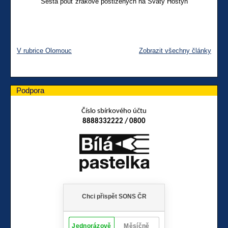
Šestá pouť zrakově postižených na Svatý Hostýn
V rubrice Olomouc
Zobrazit všechny články
Podpora
Číslo sbírkového účtu
8888332222 / 0800