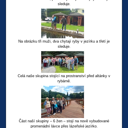
sleduje.
Na obrázku tři muži, dva chytají ryby v jezírku a třetí je
sleduje.
Celá naše skupina stojící na prostranství před altánky v
rybárně.
Část naší skupiny – 6 žen – stojí na nově vybudované
promenádní lávce přes lázeňské jezírko.