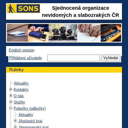
Sjednocená organizace
nevidomých a slabozrakých ČR
English version
Přihlášení uživatele
Rubriky
Aktuality
Kontakty
O nás
Služby
Pobočky (odbočky)
Aktuality
Jihočeský kraj
Jihomoravský kraj