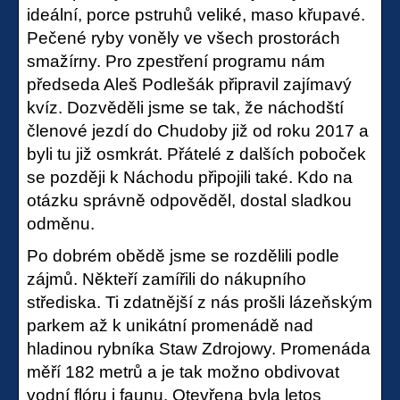
ideální, porce pstruhů veliké, maso křupavé.
Pečené ryby voněly ve všech prostorách
smažírny. Pro zpestření programu nám
předseda Aleš Podlešák připravil zajímavý
kvíz. Dozvěděli jsme se tak, že náchodští
členové jezdí do Chudoby již od roku 2017 a
byli tu již osmkrát. Přátelé z dalších poboček
se později k Náchodu připojili také. Kdo na
otázku správně odpověděl, dostal sladkou
odměnu.
Po dobrém obědě jsme se rozdělili podle
zájmů. Někteří zamířili do nákupního
střediska. Ti zdatnější z nás prošli lázeňským
parkem až k unikátní promenádě nad
hladinou rybníka Staw Zdrojowy. Promenáda
měří 182 metrů a je tak možno obdivovat
vodní flóru i faunu. Otevřena byla letos