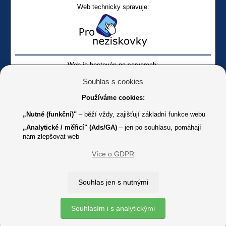
Web technicky spravuje:
Web je hostován na serverech:
Souhlas s cookies
Používáme cookies:
„Nutné (funkční)"
– běží vždy, zajišťují základní funkce webu
„Analytické / měřicí" (Ads/GA)
– jen po souhlasu, pomáhají
nám zlepšovat web
Facebook SONS
Facebook sbírky Bílá pastelka
SONS
Více o GDPR
Online
Youtube SONS
K jakémukoliv užití textů a obrázků uvedených na tomto serveru je
Souhlas jen s nutnými
třeba souhlas provozovatele.
Copyright © 2012 - 2026 SONS ČR, z. s.
Souhlasím i s analytickými
Ochrana osobních údajů (GDPR)