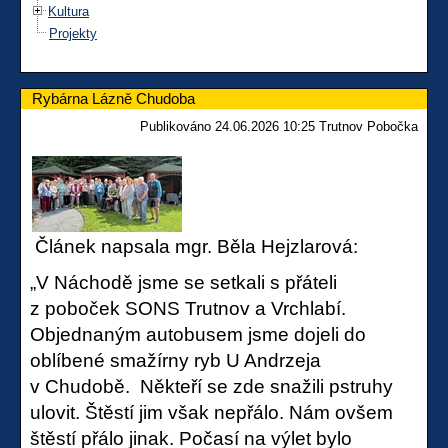
Kultura
Projekty
Rybárna Lázně Chudoba
Publikováno 24.06.2026 10:25 Trutnov Pobočka
Článek napsala mgr. Běla Hejzlarová:
„V Náchodě jsme se setkali s přáteli
z poboček SONS Trutnov a Vrchlabí.
Objednaným autobusem jsme dojeli do
oblíbené smažírny ryb U Andrzeja
v Chudobě. Někteří se zde snažili pstruhy
ulovit. Štěstí jim však nepřálo. Nám ovšem
štěstí přálo jinak. Počasí na výlet bylo