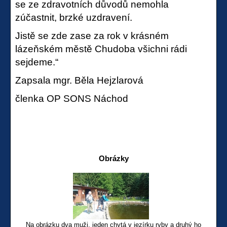
se ze zdravotních důvodů nemohla
zúčastnit, brzké uzdravení.
Jistě se zde zase za rok v krásném
lázeňském městě Chudoba všichni rádi
sejdeme.“
Zapsala mgr. Běla Hejzlarová
členka OP SONS Náchod
Obrázky
Na obrázku dva muži, jeden chytá v jezírku ryby a druhý ho