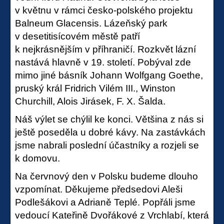
v květnu v rámci česko-polského projektu
Balneum Glacensis. Lázeňský park
v desetitisícovém městě patří
k nejkrásnějším v příhraničí. Rozkvět lázní
nastává hlavně v 19. století. Pobýval zde
mimo jiné básník Johann Wolfgang Goethe,
pruský král Fridrich Vilém III., Winston
Churchill, Alois Jirásek, F. X. Šalda.
Náš výlet se chýlil ke konci. Většina z nás si
ještě poseděla u dobré kávy. Na zastávkách
jsme nabrali poslední účastníky a rozjeli se
k domovu.
Na červnový den v Polsku budeme dlouho
vzpomínat. Děkujeme předsedovi Aleši
Podlešákovi a Adrianě Teplé. Popřáli jsme
vedoucí Kateřině Dvořákové z Vrchlabí, která