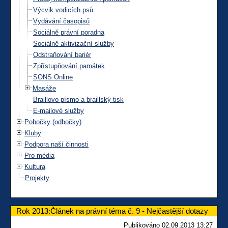
Výcvik vodicích psů
Vydávání časopisů
Sociálně právní poradna
Sociálně aktivizační služby
Odstraňování bariér
Zpřístupňování památek
SONS Online
Masáže
Braillovo písmo a braillský tisk
E-mailové služby
Pobočky (odbočky)
Kluby
Podpora naší činnosti
Pro média
Kultura
Projekty
Rok 2013:Článek na právní téma č. 9 - Nejčastější dotazy
Publikováno 02.09.2013 13:27