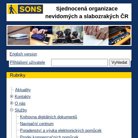
Sjednocená organizace
nevidomých a slabozrakých ČR
English version
Přihlášení uživatele
Rubriky
Aktuality
Kontakty
O nás
Služby
Knihovna digitálních dokumentů
Navigační centrum
Poradenství a výuka elektronických pomůcek
Prodej kompenzačních pomůcek