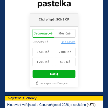
Nejčtenější články
Hlasování veřejnosti o Cenu veřejnosti 2026 je spuštěno
(4371)