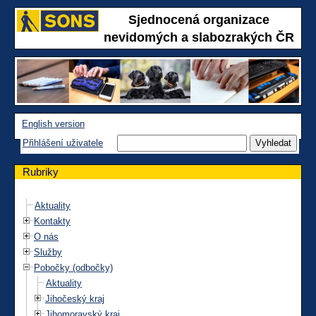
Sjednocená organizace
nevidomých a slabozrakých ČR
English version
Přihlášení uživatele
Rubriky
Aktuality
Kontakty
O nás
Služby
Pobočky (odbočky)
Aktuality
Jihočeský kraj
Jihomoravský kraj