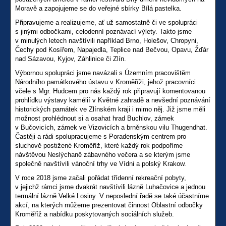
Moravě a zapojujeme se do veřejné sbírky Bílá pastelka.
Připravujeme a realizujeme, ať už samostatně či ve spolupráci
s jinými odbočkami, celodenní poznávací výlety. Takto jsme
v minulých letech navštívili například Brno, Holešov, Chropyni,
Čechy pod Kosířem, Napajedla, Teplice nad Bečvou, Opavu, Žďár
nad Sázavou, Kyjov, Záhlinice či Zlín.
Výbornou spolupráci jsme navázali s Územním pracovištěm
Národního památkového ústavu v Kroměříži, jehož pracovníci
včele s Mgr. Hudcem pro nás každý rok připravují komentovanou
prohlídku výstavy kamélií v Květné zahradě a nevšední poznávání
historických památek ve Zlínském kraji i mimo něj. Již jsme měli
možnost prohlédnout si a osahat hrad Buchlov, zámek
v Bučovicích, zámek ve Vizovicích a brněnskou vilu Thugendhat.
Častěji a rádi spolupracujeme s Poradenským centrem pro
sluchově postižené Kroměříž, které každý rok podpoříme
návštěvou Neslýchaně zábavného večera a se kterým jsme
společně navštívili vánoční trhy ve Vídni a polský Krakow.
V roce 2018 jsme začali pořádat třídenní rekreační pobyty,
v jejichž rámci jsme dvakrát navštívili lázně Luhačovice a jednou
termální lázně Velké Losiny. V neposlední řadě se také účastníme
akcí, na kterých můžeme prezentovat činnost Oblastní odbočky
Kroměříž a nabídku poskytovaných sociálních služeb.