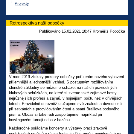
Projekty
Retrospektiva naší odbočky
Publikováno 15.02.2021 18:47 Kroměříž Pobočka
V roce 2019 získaly prostory odbočky pořízením nového vybavení
příjemnější a jednotnější vzhled. S postupným rozšiřováním
členské základny se můžeme scházet na našich pravidelných
klubových schůzkách, na které si zveme také zajímavé hosty
nejrůznějších profesí a zájmů, v hojnějším počtu než v dřívějších
letech. Pravidelně si rovněž utužujeme své znalosti a dovednosti
při setkáních s procvičováním čtení a psaní Braillova bodového
písma. Občas si také rádi zasportujeme, například při
bowlingovém turnaji nebo v bazénu.
Každoročně pořádáme koncerty a výstavy prací zrakově
postižených umělců v rámci festivalu Dny umění nevidomých na