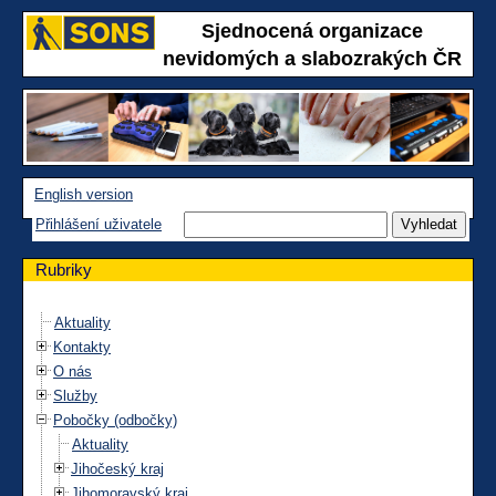
Sjednocená organizace
nevidomých a slabozrakých ČR
English version
Přihlášení uživatele
Rubriky
Aktuality
Kontakty
O nás
Služby
Pobočky (odbočky)
Aktuality
Jihočeský kraj
Jihomoravský kraj