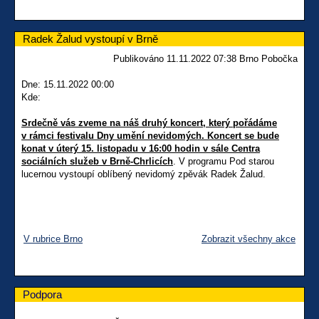
Radek Žalud vystoupí v Brně
Publikováno 11.11.2022 07:38 Brno Pobočka
Dne: 15.11.2022 00:00
Kde:
Srdečně vás zveme na náš druhý koncert, který pořádáme
v rámci festivalu Dny umění nevidomých. Koncert se bude
konat v úterý 15. listopadu v 16:00 hodin v sále Centra
sociálních služeb v Brně-Chrlicích
. V programu Pod starou
lucernou vystoupí oblíbený nevidomý zpěvák Radek Žalud.
V rubrice Brno
Zobrazit všechny akce
Podpora