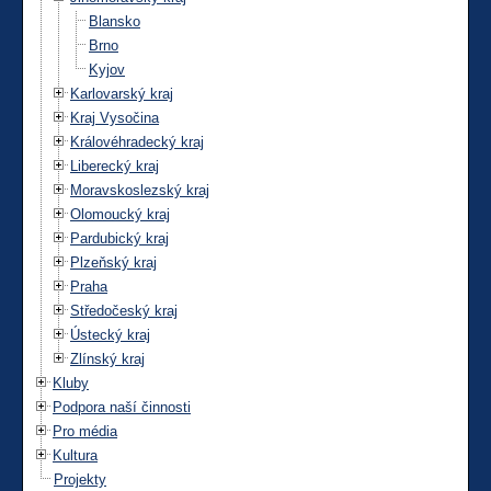
Blansko
Brno
Kyjov
Karlovarský kraj
Kraj Vysočina
Královéhradecký kraj
Liberecký kraj
Moravskoslezský kraj
Olomoucký kraj
Pardubický kraj
Plzeňský kraj
Praha
Středočeský kraj
Ústecký kraj
Zlínský kraj
Kluby
Podpora naší činnosti
Pro média
Kultura
Projekty