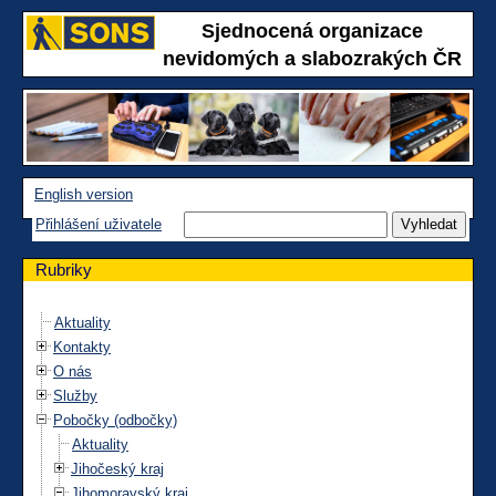
Sjednocená organizace
nevidomých a slabozrakých ČR
English version
Přihlášení uživatele
Rubriky
Aktuality
Kontakty
O nás
Služby
Pobočky (odbočky)
Aktuality
Jihočeský kraj
Jihomoravský kraj