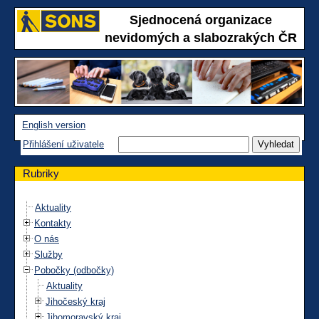
Sjednocená organizace
nevidomých a slabozrakých ČR
English version
Přihlášení uživatele
Rubriky
Aktuality
Kontakty
O nás
Služby
Pobočky (odbočky)
Aktuality
Jihočeský kraj
Jihomoravský kraj