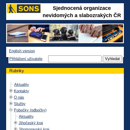
Sjednocená organizace
nevidomých a slabozrakých ČR
English version
Přihlášení uživatele
Rubriky
Aktuality
Kontakty
O nás
Služby
Pobočky (odbočky)
Aktuality
Jihočeský kraj
Jihomoravský kraj