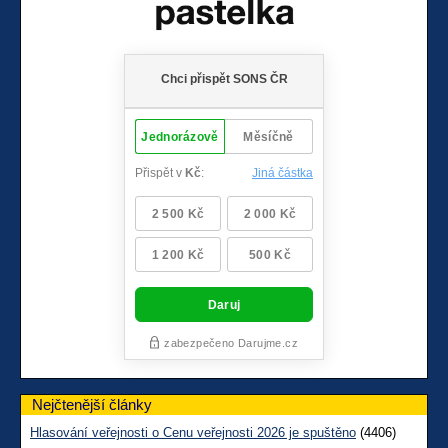
Nejčtenější články
Hlasování veřejnosti o Cenu veřejnosti 2026 je spuštěno
(4406)