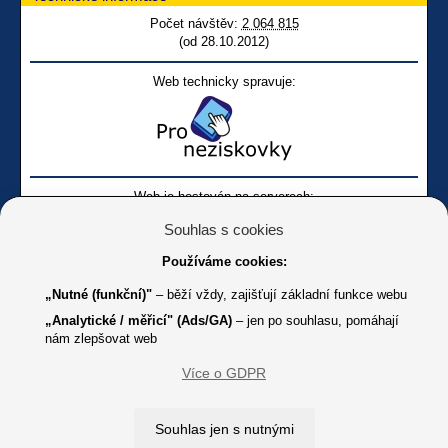
Počet návštěv:
2 064 815
(od 28.10.2012)
Web technicky spravuje:
Web je hostován na serverech:
Souhlas s cookies
Používáme cookies:
„Nutné (funkční)"
– běží vždy, zajišťují základní funkce webu
„Analytické / měřicí" (Ads/GA)
– jen po souhlasu, pomáhají
nám zlepšovat web
Facebook SONS
Facebook sbírky Bílá pastelka
SONS
Více o GDPR
Online
Youtube SONS
K jakémukoliv užití textů a obrázků uvedených na tomto serveru je
Souhlas jen s nutnými
třeba souhlas provozovatele.