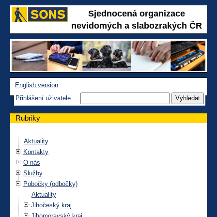
Sjednocená organizace
nevidomých a slabozrakých ČR
English version
Přihlášení uživatele
Rubriky
Aktuality
Kontakty
O nás
Služby
Pobočky (odbočky)
Aktuality
Jihočeský kraj
Jihomoravský kraj