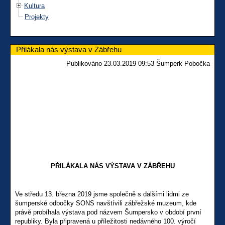
Kultura
Projekty
Přilákala nás výstava v Zábřehu
Publikováno 23.03.2019 09:53 Šumperk Pobočka
PŘILÁKALA NÁS VÝSTAVA V ZÁBŘEHU
Ve středu 13. března 2019 jsme společně s dalšími lidmi ze
šumperské odbočky SONS navštívili zábřežské muzeum, kde
právě probíhala výstava pod názvem Šumpersko v období první
republiky. Byla připravená u příležitosti nedávného 100. výročí