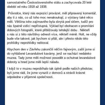
samostatného Československého státu a zachycovala 20 leté
období od roku 1918 až 1938.
Průvodce, který nás expozicí provázel, měl připravený komentář,
aby ti z nás, co už toho moc nenakoukají, z výstavy také něco
měli. Většina toho zajímavého byla skrytá pod sklem, tudíž pro
nás špatně vidící nepřístupná. Výklad byl obohacen o promítání
dobových fotografií, které přibližovaly tehdejší dobu . Někteří
s nás si z této návštěvy odnesli více, někteří méně. Holt, ne vždy
bude vše takové, jak bychom si přáli, ale i přesto nikdo této
prohlídky neprohlídky nelitoval.
Abychom den v Závřehu zakončili něčím fajnovým, zašli jsme si
do vyhlášené Levandulové kavárny, jenž se nachází nedaleko
muzea. Tady jsme měli možnost posedět a ochutnat levandulové
dobroty a hned jsme měli lepší náladu.
I když to v muzeu neprobíhalo tak úplně podle našich představ,
byli jsme rádi, že jsme vyrazili z domovů a strávili krásné
odpoledne v příjemné společnosti.