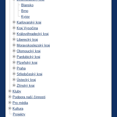
Blansko
Brno
Kyjov
Karlovarský kraj
Kraj Vysočina
Královéhradecký kraj
Liberecký kraj
Moravskoslezský kraj
Olomoucký kraj
Pardubický kraj
Plzeňský kraj
Praha
Středočeský kraj
Ústecký kraj
Zlínský kraj
Kluby
Podpora naší činnosti
Pro média
Kultura
Projekty