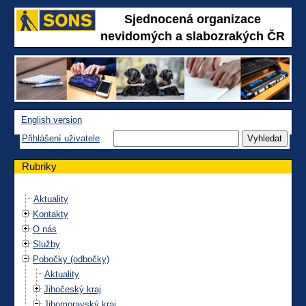
Sjednocená organizace
nevidomých a slabozrakých ČR
English version
Přihlášení uživatele
Rubriky
Aktuality
Kontakty
O nás
Služby
Pobočky (odbočky)
Aktuality
Jihočeský kraj
Jihomoravský kraj