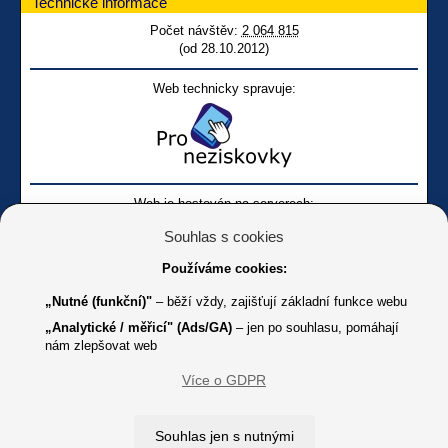
Technické informace
Počet návštěv:
2 064 815
(od 28.10.2012)
Web technicky spravuje:
Web je hostován na serverech:
Souhlas s cookies
Používáme cookies:
„Nutné (funkční)"
– běží vždy, zajišťují základní funkce webu
„Analytické / měřicí" (Ads/GA)
– jen po souhlasu, pomáhají
nám zlepšovat web
Facebook SONS
Facebook sbírky Bílá pastelka
SONS
Více o GDPR
Online
Youtube SONS
K jakémukoliv užití textů a obrázků uvedených na tomto serveru je
Souhlas jen s nutnými