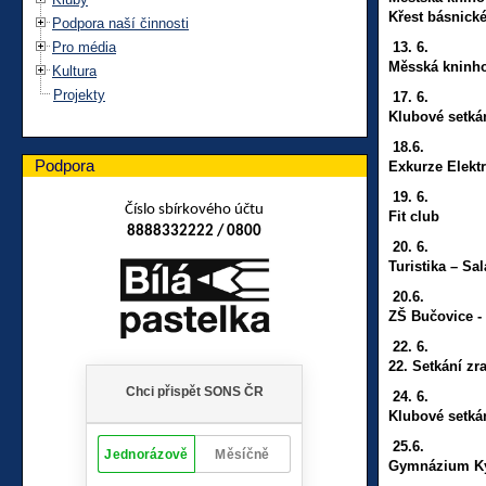
Křest básnick
Podpora naší činnosti
Pro média
13. 6. 1
Měsská kninho
Kultura
Projekty
17.
6. 14
Klubové setká
18.6. 9
Podpora
Exkurze Elekt
19.
6. 9:
Číslo sbírkového účtu
Fit club
8888332222 / 0800
20.
6. 7:
Turistika –
Sal
20.6. 9
ZŠ Bučovice -
22.
6. 9:
22. Setkání zr
24.
6. 14
Klubové setká
25.6. 9
Gymnázium Ky