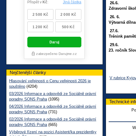
26.6. 9
Zdravorní škol
26.
6. 14
Výtvarná dílna
27.6. 1
Trénink pamět
29.6. 10
23. ročník Sl
Nejčtenější články
V rubrice Kyjo
Hlasování veřejnosti o Cenu veřejnosti 2026 je
spuštěno
(4204)
03/2026 Informace a odpovědi ze Sociálně právní
poradny SONS Praha
(1095)
Technické in
04/2026 Informace a odpovědi ze Sociálně právní
Po
poradny SONS Praha
(731)
02/2026 Informace a odpovědi ze Sociálně právní
poradny SONS Praha
(665)
W
Výběrové řízení na pozici Asistent/ka prezidentky