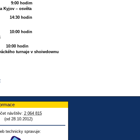
:00 hodim
a Kyjov – osvěta
:30 hodin
0:00 hodin
i
:00 hodin
ováckého turnaje v shoiwdownu
v
formace
čet návštěv:
2 064 815
(od 28.10.2012)
eb technicky spravuje: