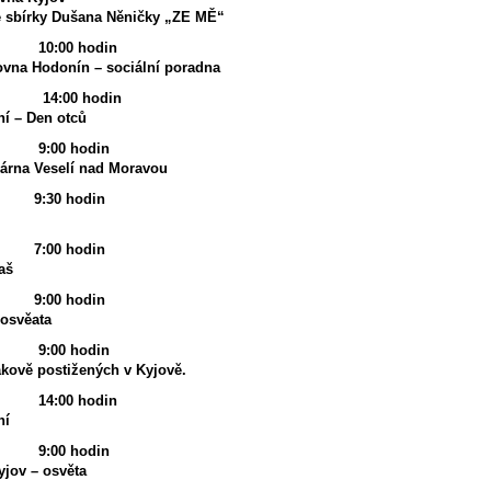
é sbírky Dušana Něničky „ZE MĚ“
0:00 hodin
vna Hodonín – sociální poradna
:00 hodin
ní – Den otců
:00 hodin
rárna Veselí nad Moravou
30 hodin
00 hodin
aš
:00 hodin
 osvěata
00 hodin
akově postižených v Kyjově.
:00 hodin
ní
:00 hodin
jov – osvěta