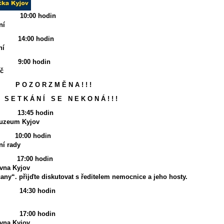
0:00 hodin
ní
:00 hodin
ní
00 hodin
íč
Z O R Z M Ě N A ! ! !
 S E T K Á N Í S E N E K O N Á ! ! !
:45 hodin
muzeum Kyjov
0:00 hodin
ní rady
:00 hodin
vna Kyjov
any“. přijďte diskutovat s ředitelem nemocnice a jeho hosty.
:30 hodin
:00 hodin
vna Kyjov