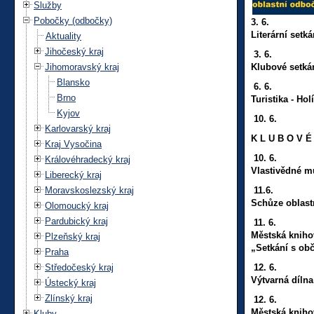
Služby
Pobočky (odbočky)
3. 6. 1
Literární setká
Aktuality
Jihočeský kraj
3.
6. 14
Jihomoravský kraj
Klubové setká
Blansko
6.
6. 9:
Brno
Turistika -
Hol
Kyjov
10.
6. P O 
Karlovarský kraj
K L U B O V É
Kraj Vysočina
10.
6. 13
Královéhradecký kraj
Vlastivědné 
Liberecký kraj
Moravskoslezský kraj
11.6. 1
Schůze oblast
Olomoucký kraj
Pardubický kraj
11.
6. 17
Městská kniho
Plzeňský kraj
„Setkání s obč
Praha
Středočeský kraj
12.
6. 14
Výtvarná dílna
Ústecký kraj
Zlínský kraj
12.
6. 17
Městská kniho
Kluby