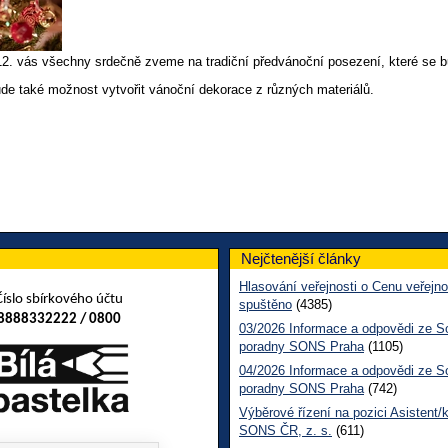
 12. vás všechny srdečně zveme na tradiční předvánoční posezení, které se 
de také možnost vytvořit vánoční dekorace z různých materiálů.
Nejčtenější články
Hlasování veřejnosti o Cenu veřejno
Číslo sbírkového účtu
spuštěno
(4385)
8888332222 / 0800
03/2026 Informace a odpovědi ze So
poradny SONS Praha
(1105)
04/2026 Informace a odpovědi ze So
poradny SONS Praha
(742)
Výběrové řízení na pozici Asistent/
SONS ČR, z. s.
(611)