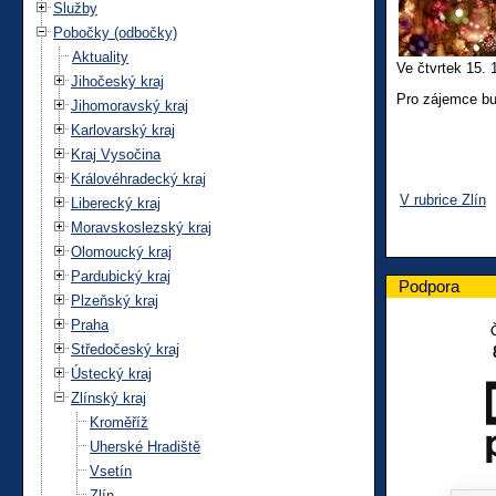
Služby
Pobočky (odbočky)
Aktuality
Ve čtvrtek 15.
Jihočeský kraj
Pro zájemce bu
Jihomoravský kraj
Karlovarský kraj
Kraj Vysočina
Královéhradecký kraj
V rubrice Zlín
Liberecký kraj
Moravskoslezský kraj
Olomoucký kraj
Pardubický kraj
Podpora
Plzeňský kraj
Praha
Středočeský kraj
Ústecký kraj
Zlínský kraj
Kroměříž
Uherské Hradiště
Vsetín
Zlín