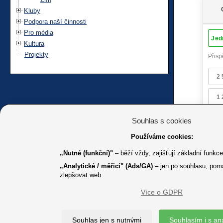
Kluby
Podpora naší činnosti
Pro média
Kultura
Projekty
Souhlas s cookies
Používáme cookies:
„Nutné (funkční)"
– běží vždy, zajišťují základní funkc
„Analytické / měřicí" (Ads/GA)
– jen po souhlasu, pom
zlepšovat web
Více o GDPR
K jakémuk
Souhlas jen s nutnými
Souhlasím i s an