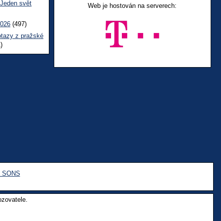
 Jeden svět
Web je hostován na serverech:
2026
(497)
otazy z pražské
)
e SONS
ozovatele.