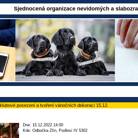
Sjednocená organizace nevidomých a slabozr
klubové posezení a tvoření vánočních dekorací 15.12.
Dne: 15.12.2022 14:00
Kde: Odbočka Zlín, Podlesí IV 5302