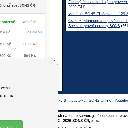
Filmový festival o lidských právech
2026
(511)
Měsíčník SONS CL červen č. 123 
05/2026 Informace a odpovědi na d
Sociálně právní poradny SONS
(261
e webu
áhají nám
Facebook SONS
Facebook sbírky Bílá pastelka
SONS Online
Youtub
oliv užití textů a obrázků uvedených na tomto serveru je třeba souhlas prov
Copyright © 2012 - 2026 SONS ČR, z. s.
alytickými